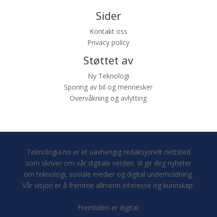
Sider
Kontakt oss
Privacy policy
Støttet av
Ny Teknologi
Sporing av bil og mennesker
Overvåkning og avlytting
Teknologia.no er et uavhengig redaksjonelt nettsted
som skriver om vår digitale verden. Vi gir deg nyheter
om teknologi, sosiale medier og digital underholdning.
Vår visjon er å fremme allmenn interesse og kunnskap.
Fremtiden er digital.