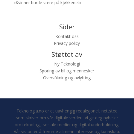
«Kvinner burde være på kjøkkenet»
Sider
Kontakt oss
Privacy policy
Støttet av
Ny Teknologi
Sporing av bil og mennesker
Overvåkning og avlytting
Teknologia.no er et uavhengig redaksjonelt nettsted
som skriver om vår digitale verden. Vi gir deg nyheter
om teknologi, sosiale medier og digital underholdning.
Vår visjon er å fremme allmenn interesse og kunnskap.