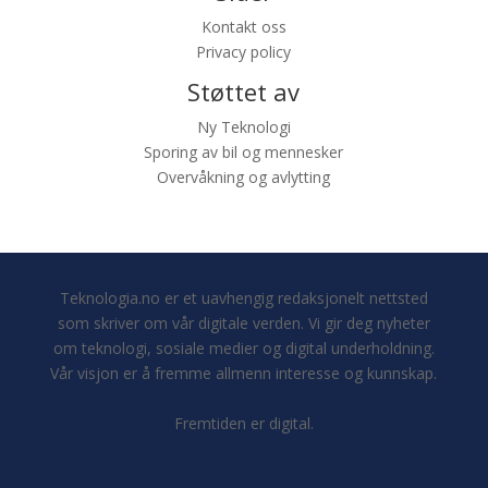
Kontakt oss
Privacy policy
Støttet av
Ny Teknologi
Sporing av bil og mennesker
Overvåkning og avlytting
Teknologia.no er et uavhengig redaksjonelt nettsted
som skriver om vår digitale verden. Vi gir deg nyheter
om teknologi, sosiale medier og digital underholdning.
Vår visjon er å fremme allmenn interesse og kunnskap.
Fremtiden er digital.