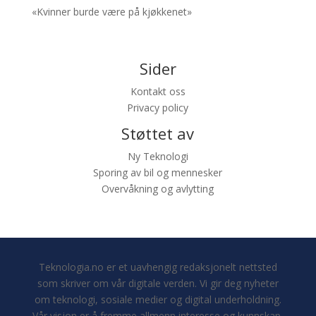
«Kvinner burde være på kjøkkenet»
Sider
Kontakt oss
Privacy policy
Støttet av
Ny Teknologi
Sporing av bil og mennesker
Overvåkning og avlytting
Teknologia.no er et uavhengig redaksjonelt nettsted
som skriver om vår digitale verden. Vi gir deg nyheter
om teknologi, sosiale medier og digital underholdning.
Vår visjon er å fremme allmenn interesse og kunnskap.