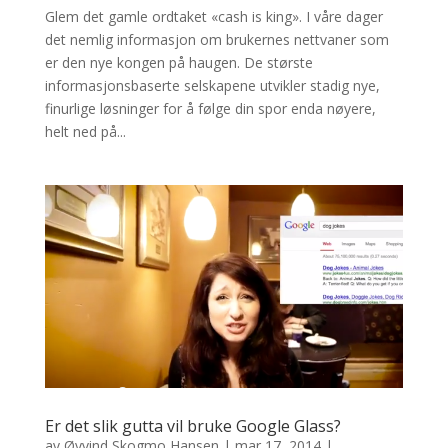
Glem det gamle ordtaket «cash is king». I våre dager
det nemlig informasjon om brukernes nettvaner som
er den nye kongen på haugen. De største
informasjonsbaserte selskapene utvikler stadig nye,
finurlige løsninger for å følge din spor enda nøyere,
helt ned på...
Er det slik gutta vil bruke Google Glass?
av
Øyvind Skogmo Hansen
|
mar 17, 2014
|