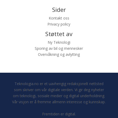
Sider
Kontakt oss
Privacy policy
Støttet av
Ny Teknologi
Sporing av bil og mennesker
Overvåkning og avlytting
Teknologia.no er et uavhengig redaksjonelt nettsted
som skriver om vår digitale verden. Vi gir deg nyheter
om teknologi, sosiale medier og digital underholdning.
Vår visjon er å fremme allmenn interesse og kunnskap.
Fremtiden er digital.