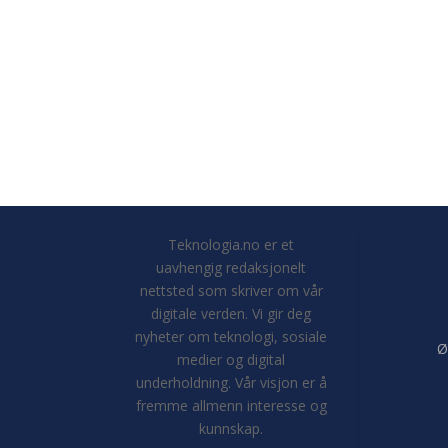
Teknologia.no er et
uavhengig redaksjonelt
nettsted som skriver om vår
digitale verden. Vi gir deg
nyheter om teknologi, sosiale
Ø
medier og digital
underholdning. Vår visjon er å
fremme allmenn interesse og
kunnskap.