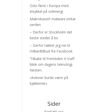
Oslo først i Europa med
elsykkel på solenergi
Makrobasert malware inntar
verden
– Derfor er Stockholm det
beste stedet å bo
– Derfor takket jeg nei til
milliardtilbud fra Facebook
’Tilbake til Fremtiden II’ traff
blink om dagens teknologi.
Nesten.
«Kvinner burde være på
kjøkkenet»
Sider
Kontakt oss