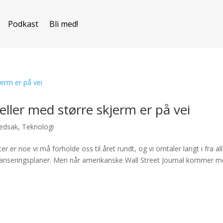
Podkast
Bli med!
ller med større skjerm er på vei
edsak
,
Teknologi
er er noe vi må forholde oss til året rundt, og vi omtaler langt i fra al
e lanseringsplaner. Men når amerikanske Wall Street Journal kommer 