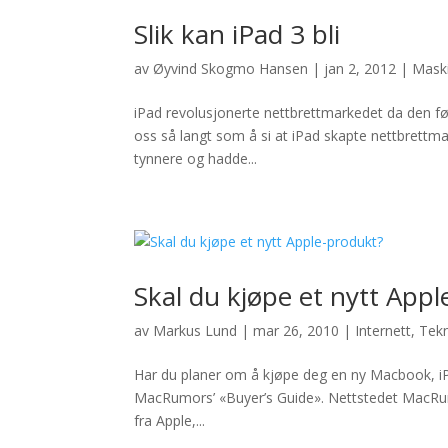
Slik kan iPad 3 bli
av
Øyvind Skogmo Hansen
|
jan 2, 2012
|
Mask
iPad revolusjonerte nettbrettmarkedet da den først
oss så langt som å si at iPad skapte nettbrettma
tynnere og hadde...
Skal du kjøpe et nytt App
av
Markus Lund
|
mar 26, 2010
|
Internett
,
Tekn
Har du planer om å kjøpe deg en ny Macbook, iP
MacRumors’ «Buyer’s Guide». Nettstedet MacRumo
fra Apple,...