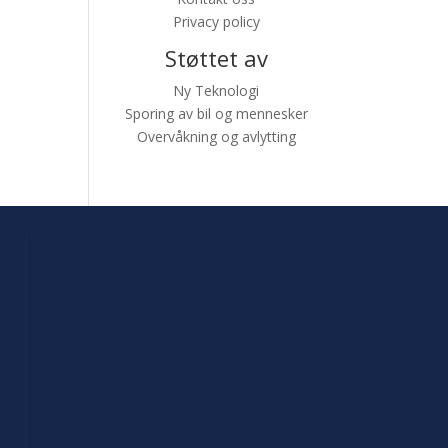
Privacy policy
Støttet av
Ny Teknologi
Sporing av bil og mennesker
Overvåkning og avlytting