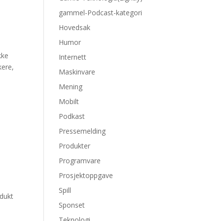
gammel-Podcast-kategori
Hovedsak
Humor
kke
Internett
kere,
Maskinvare
Mening
Mobilt
Podkast
Pressemelding
Produkter
Programvare
Prosjektoppgave
Spill
odukt
Sponset
Teknologi