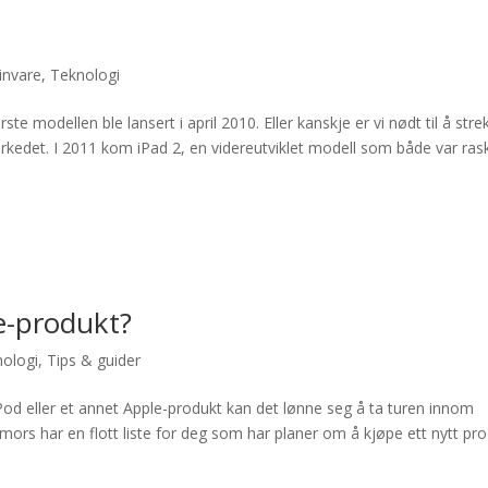
invare
,
Teknologi
e modellen ble lansert i april 2010. Eller kanskje er vi nødt til å stre
rkedet. I 2011 kom iPad 2, en videreutviklet modell som både var ras
le-produkt?
ologi
,
Tips & guider
od eller et annet Apple-produkt kan det lønne seg å ta turen innom
rs har en flott liste for deg som har planer om å kjøpe ett nytt pr