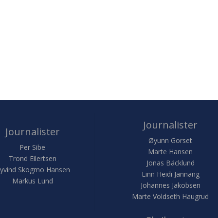
Journalister
Journalister
Øyunn Gorset
Per Sibe
Marte Hansen
Trond Eilertsen
Jonas Bäcklund
yvind Skogmo Hansen
Linn Heidi Jannang
Markus Lund
Johannes Jakobsen
Marte Voldseth Haugrud