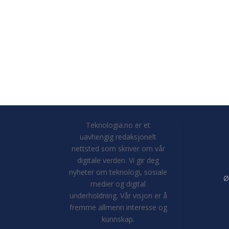
Teknologia.no er et
uavhengig redaksjonelt
nettsted som skriver om vår
digitale verden. Vi gir deg
nyheter om teknologi, sosiale
Ø
medier og digital
underholdning. Vår visjon er å
fremme allmenn interesse og
kunnskap.