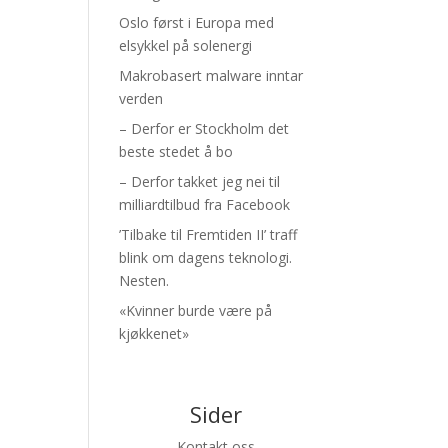
Oslo først i Europa med
elsykkel på solenergi
Makrobasert malware inntar
verden
– Derfor er Stockholm det
beste stedet å bo
– Derfor takket jeg nei til
milliardtilbud fra Facebook
’Tilbake til Fremtiden II’ traff
blink om dagens teknologi.
Nesten.
«Kvinner burde være på
kjøkkenet»
Sider
Kontakt oss