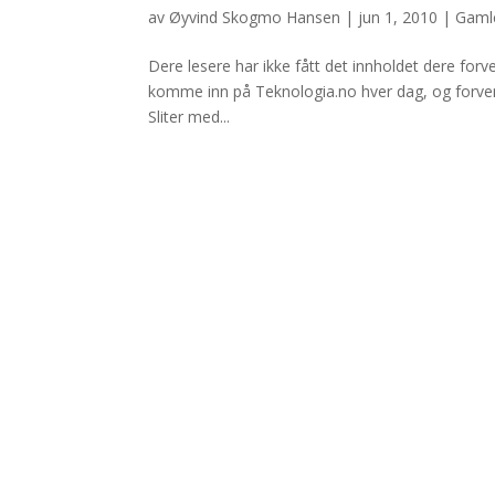
av
Øyvind Skogmo Hansen
|
jun 1, 2010
|
Gamle
Dere lesere har ikke fått det innholdet dere forven
komme inn på Teknologia.no hver dag, og forvente 
Sliter med...