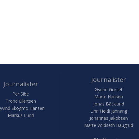
Journalister
Journalister
Øyunn Gorset
Per Sibe
Marte Hansen
Trond Eilertsen
Jonas Bäcklund
yvind Skogmo Hansen
Linn Heidi Jannang
Markus Lund
Johannes Jakobsen
Marte Voldseth Haugrud