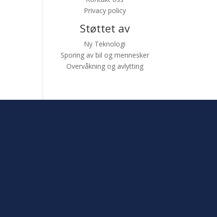
Privacy policy
Støttet av
Ny Teknologi
Sporing av bil og mennesker
Overvåkning og avlytting