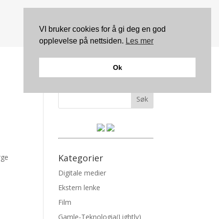
VI bruker cookies for å gi deg en god
opplevelse på nettsiden.
Les mer
Ok
Søk
Kategorier
rge
Digitale medier
Ekstern lenke
Film
Gamle-Teknologia(Lightly)