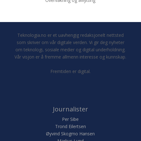
Overvåkning og avlytting
Teknologia.no er et uavhengig redaksjonelt nettsted
som skriver om vår digitale verden. Vi gir deg nyheter
om teknologi, sosiale medier og digital underholdning.
Vår visjon er å fremme allmenn interesse og kunnskap.
Fremtiden er digital.
Journalister
Per Sibe
Trond Eilertsen
Øyvind Skogmo Hansen
Markus Lund