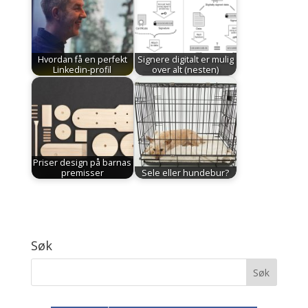
Hvordan få en perfekt
Signere digitalt er mulig
Linkedin-profil
over alt (nesten)
Priser design på barnas
premisser
Sele eller hundebur?
Søk