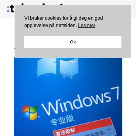
VI bruker cookies for å gi deg en god
opplevelse på nettsiden.
Les mer
Få tilgang til gjemte
Ok
temaer i Windows 7