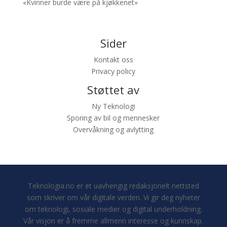
«Kvinner burde være på kjøkkenet»
Sider
Kontakt oss
Privacy policy
Støttet av
Ny Teknologi
Sporing av bil og mennesker
Overvåkning og avlytting
Teknologia.no er et uavhengig redaksjonelt nettsted
som skriver om vår digitale verden. Vi gir deg nyheter
om teknologi, sosiale medier og digital underholdning.
Vår visjon er å fremme allmenn interesse og kunnskap.