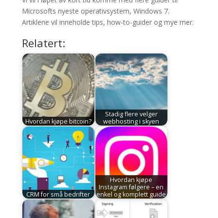
Microsofts nyeste operativsystem, Windows 7.
Artiklene vil inneholde tips, how-to-guider og mye mer.
Relatert:
Stadig flere velger
Hvordan kjøpe bitcoin?
webhosting i skyen
Hvordan kjøpe
Instagram følgere – en
CRM for små bedrifter
enkel og komplett guide