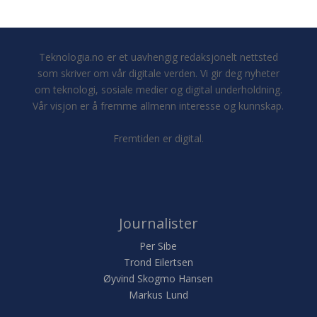
Teknologia.no er et uavhengig redaksjonelt nettsted
som skriver om vår digitale verden. Vi gir deg nyheter
om teknologi, sosiale medier og digital underholdning.
Vår visjon er å fremme allmenn interesse og kunnskap.
Fremtiden er digital.
Journalister
Per Sibe
Trond Eilertsen
Øyvind Skogmo Hansen
Markus Lund