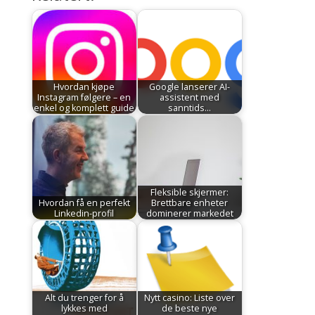
Hvordan kjøpe
Google lanserer AI-
Instagram følgere – en
assistent med
enkel og komplett guide
sanntids…
Fleksible skjermer:
Hvordan få en perfekt
Brettbare enheter
Linkedin-profil
dominerer markedet
Alt du trenger for å
Nytt casino: Liste over
lykkes med
de beste nye