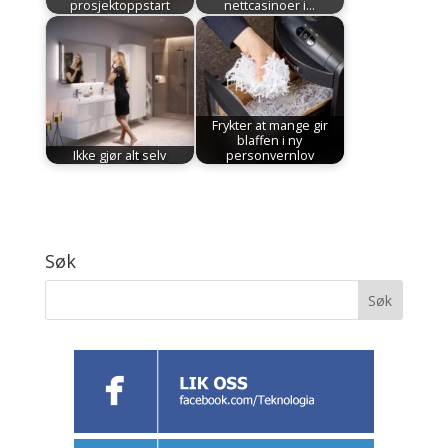
prosjektoppstart
nettcasinoer i…
Frykter at mange gir
blaffen i ny
Ikke gjør alt selv
personvernlov
Søk