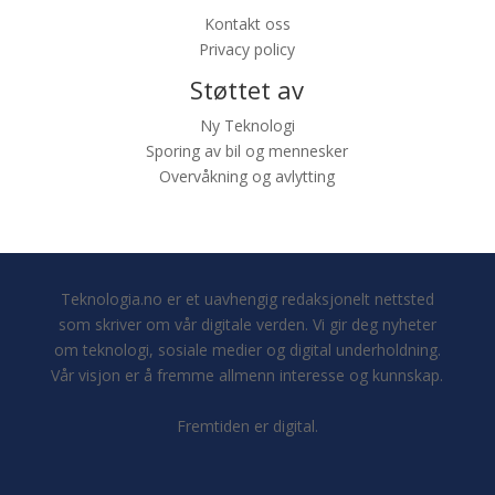
Kontakt oss
Privacy policy
Støttet av
Ny Teknologi
Sporing av bil og mennesker
Overvåkning og avlytting
Teknologia.no er et uavhengig redaksjonelt nettsted
som skriver om vår digitale verden. Vi gir deg nyheter
om teknologi, sosiale medier og digital underholdning.
Vår visjon er å fremme allmenn interesse og kunnskap.
Fremtiden er digital.