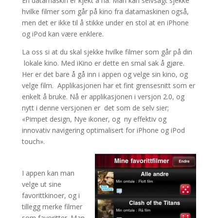
En datamaskin er kjekt å ha. Man kan selvsagt sjekke
hvilke filmer som går på kino fra datamaskinen også,
men det er ikke til å stikke under en stol at en iPhone
og iPod kan være enklere.
La oss si at du skal sjekke hvilke filmer som går på din
lokale kino. Med iKino er dette en smal sak å gjøre.
Her er det bare å gå inn i appen og velge sin kino, og
velge film. Applikasjonen har et fint grensesnitt som er
enkelt å bruke. Nå er applikasjonen i versjon 2.0, og
nytt i denne versjonen er det som de selv sier;
«Pimpet design, Nye ikoner, og ny effektiv og
innovativ navigering optimalisert for iPhone og iPod
touch».
I appen kan man
velge ut sine
favorittkinoer, og i
tillegg merke filmer
som favoritter. Man