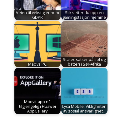
Veien til vekst gjennom
Slik setter du opp en
GDPR
gamingstasjon hjemme
Scatec satser på sol og
Mac vs PC
batteri i Sør-Afrika
Moovit-app nå
tilgjengelig i Huawei
Lyca Mobile: Viktigheten
AppGallery
av sosial ansvarlighet…