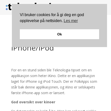
VI bruker cookies for å gi deg en god
opplevelse på nettsiden.
Les mer
iKino – oversikt over
Ok
kinovisninger for
iPhone/iPod
For en en stund siden ble Teknologia tipset om en
applikasjon som heter iKino. Dette er en applikasjon
laget for iPhone og iPod Touch. Der er FolkApps som
står bak denne applikasjonen, og iKino er selskapets
første iPhone-app som er lansert.
God oversikt over kinoer