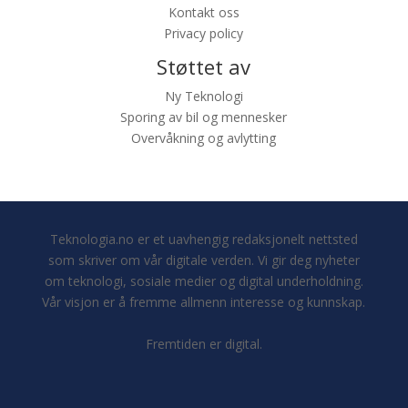
Kontakt oss
Privacy policy
Støttet av
Ny Teknologi
Sporing av bil og mennesker
Overvåkning og avlytting
Teknologia.no er et uavhengig redaksjonelt nettsted
som skriver om vår digitale verden. Vi gir deg nyheter
om teknologi, sosiale medier og digital underholdning.
Vår visjon er å fremme allmenn interesse og kunnskap.
Fremtiden er digital.