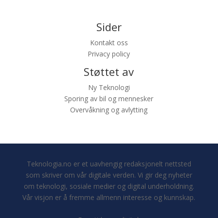
Sider
Kontakt oss
Privacy policy
Støttet av
Ny Teknologi
Sporing av bil og mennesker
Overvåkning og avlytting
Teknologia.no er et uavhengig redaksjonelt nettsted
som skriver om vår digitale verden. Vi gir deg nyheter
om teknologi, sosiale medier og digital underholdning.
Vår visjon er å fremme allmenn interesse og kunnskap.