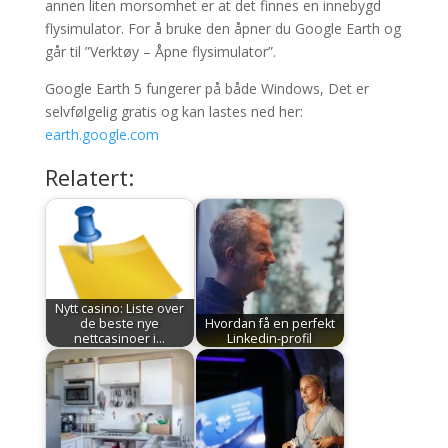
annen liten morsomhet er at det finnes en innebygd
flysimulator. For å bruke den åpner du Google Earth og
går til ”Verktøy – Åpne flysimulator”.
Google Earth 5 fungerer på både Windows, Det er
selvfølgelig gratis og kan lastes ned her:
earth.google.com
Relatert:
Nytt casino: Liste over
de beste nye
Hvordan få en perfekt
nettcasinoer i…
Linkedin-profil