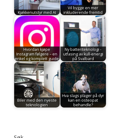
Vil bygge en mer
Kjøkkenutstyr med AI
inkluderende fremtid
Hvordan kjøpe
Ny batteriteknologi -
Instagram følgere – en
utfasing av kull-energi
enkel og komplett guide
på Svalbard
Hva slags plager på dyr
Biler med den nyeste
kan en osteopat
teknologien
behandle?
Søk