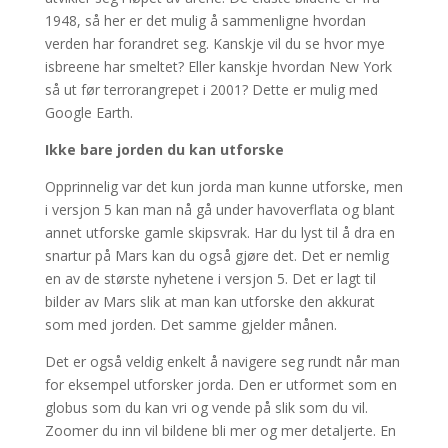
1948, så her er det mulig å sammenligne hvordan
verden har forandret seg. Kanskje vil du se hvor mye
isbreene har smeltet? Eller kanskje hvordan New York
så ut før terrorangrepet i 2001? Dette er mulig med
Google Earth.
Ikke bare jorden du kan utforske
Opprinnelig var det kun jorda man kunne utforske, men
i versjon 5 kan man nå gå under havoverflata og blant
annet utforske gamle skipsvrak. Har du lyst til å dra en
snartur på Mars kan du også gjøre det. Det er nemlig
en av de største nyhetene i versjon 5. Det er lagt til
bilder av Mars slik at man kan utforske den akkurat
som med jorden. Det samme gjelder månen.
Det er også veldig enkelt å navigere seg rundt når man
for eksempel utforsker jorda. Den er utformet som en
globus som du kan vri og vende på slik som du vil.
Zoomer du inn vil bildene bli mer og mer detaljerte. En