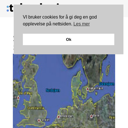
VI bruker cookies for å gi deg en god
opplevelse på nettsiden.
Les mer
Se verden i Google Earth
Ok
5