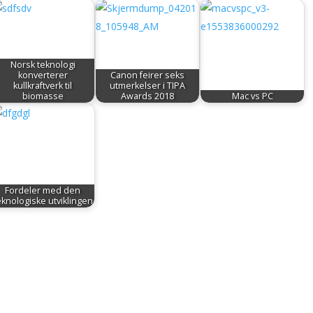
Norsk teknologi
konverterer
Canon feirer seks
kullkraftverk til
utmerkelser i TIPA
biomasse
Awards 2018
Mac vs PC
Fordeler med den
eknologiske utviklingen