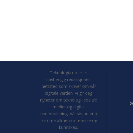
Teknologia.no er et
uavhengig redaksjonelt
nettsted som skriver om vår
digitale verden. Vi gir deg
nyheter om teknologi, sosiale
Ø
medier og digital
underholdning. Vår visjon er å
fremme allmenn interesse og
kunnskap.