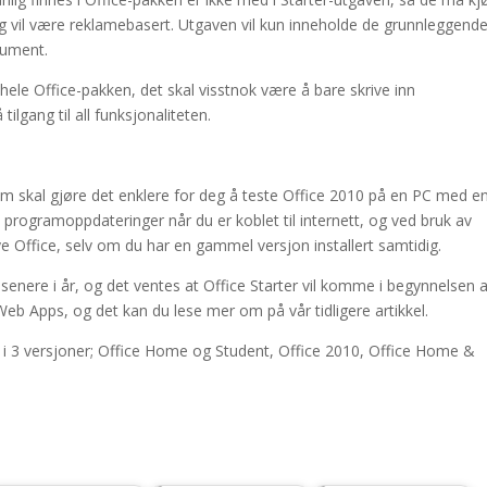
og vil være reklamebasert. Utgaven vil kun inneholde de grunnleggend
kument.
hele Office-pakken, det skal visstnok være å bare skrive inn
lgang til all funksjonaliteten.
om skal gjøre det enklere for deg å teste Office 2010 på en PC med e
ned programoppdateringer når du er koblet til internett, og ved bruk av
 nye Office, selv om du har en gammel versjon installert samtidig.
enere i år, og det ventes at Office Starter vil komme i begynnelsen 
 Web Apps, og det kan du lese mer om på vår tidligere artikkel.
elig i 3 versjoner; Office Home og Student, Office 2010, Office Home &