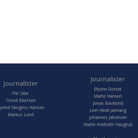
Journalister
Journalister
Øyunn Gorset
Per Sibe
Marte Hansen
Trond Eilertsen
Jonas Bäcklund
yvind Skogmo Hansen
Linn Heidi Jannang
Markus Lund
Johannes Jakobsen
Marte Voldseth Haugrud