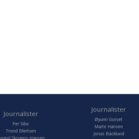
Journalister
Journalister
Øyunn Gorset
Per Sibe
Marte Hansen
Trond Eilertsen
Jonas Bäcklund
yvind Skogmo Hansen