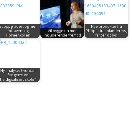
Et oppgradert og mer
Nye produkter fra
miljøvennlig
Vil bygge en mer
Philips Hue blander lys,
Holmenkollen
inkluderende fremtid
farger og lyd
Ny analyse: hvordan
fungerte en
heldigitalisert skole?