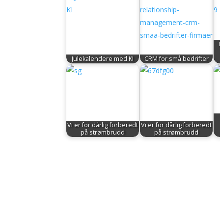
Julekalendere med KI
CRM for små bedrifter
Vi er for dårlig forberedt
Vi er for dårlig forberedt
på strømbrudd
på strømbrudd