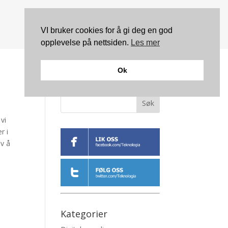
VI bruker cookies for å gi deg en god
opplevelse på nettsiden.
Les mer
Ok
Søk
vi
r i
av å
Kategorier