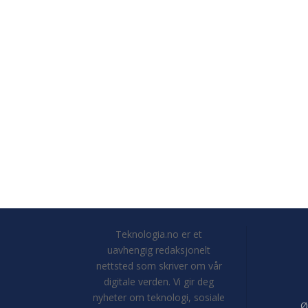
Teknologia.no er et
uavhengig redaksjonelt
nettsted som skriver om vår
digitale verden. Vi gir deg
nyheter om teknologi, sosiale
Ø