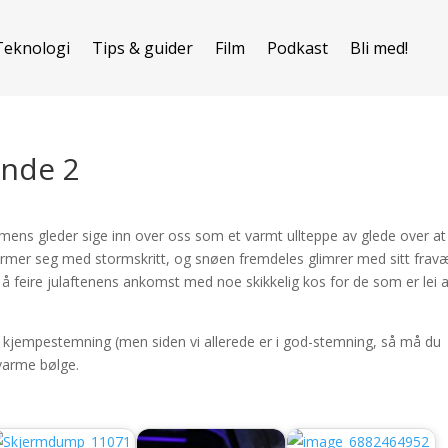
Teknologi
Tips & guider
Film
Podkast
Bli med!
unde 2
ens gleder sige inn over oss som et varmt ullteppe av glede over at 
rmer seg med stormskritt, og snøen fremdeles glimrer med sitt fravæ
de å feire julaftenens ankomst med noe skikkelig kos for de som er lei 
 kjempestemning (men siden vi allerede er i god-stemning, så må du
 varme bølge.