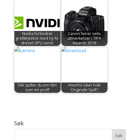
Nvidia forbedrer
Canon feirer seks
grafikkytelse med ny AI-
utmerkelser i TIPA
drevet GPU-serie
Awards 2018
Slik spiller du inn film
Hvorfor Liker Folk
som en proff
Originale Spill?
Søk