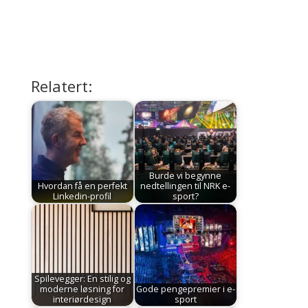
Relatert:
Burde vi begynne
Hvordan få en perfekt
nedtellingen til NRK e-
Linkedin-profil
sport?
Spilevegger: En stilig og
moderne løsning for
Gode pengepremier i e-
interiørdesign
sport