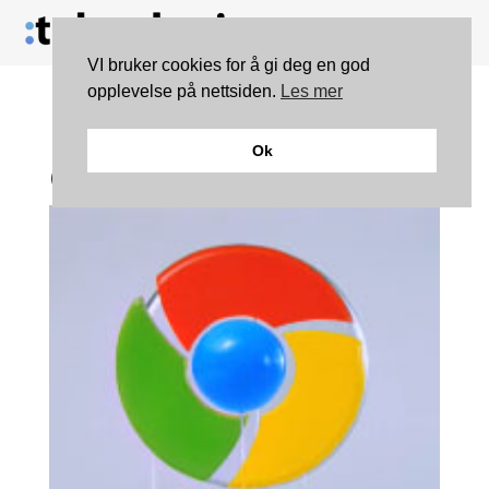
VI bruker cookies for å gi deg en god
opplevelse på nettsiden.
Les mer
Bak kulissene i den siste
Ok
Chrome-reklamen