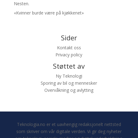
Nesten.
«Kvinner burde være på kjøkkenet»
Sider
Kontakt oss
Privacy policy
Støttet av
Ny Teknologi
Sporing av bil og mennesker
Overvåkning og avlytting
Teknologia.no er et uavhengig redaksjonelt nettsted
som skriver om vår digitale verden. Vi gir deg nyheter