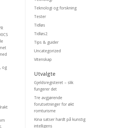
Teknologi og forskning
Tester
Tidløs
VR
Tidløs2
000CS
le
Tips & guider
emet
Uncategorized
 med
Vitenskap
, og
Utvalgte
Gjeldsregisteret – slik
fungerer det
Tre avgjørende
forutsetninger for økt
drakt
romturisme
Kina satser hardt på kunstig
nom
intelligens
S