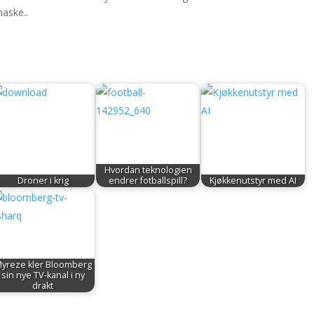
maske..
Hvordan teknologien
Droner i krig
endrer fotballspill?
Kjøkkenutstyr med AI
yreze kler Bloomberg
sin nye TV-kanal i ny
drakt