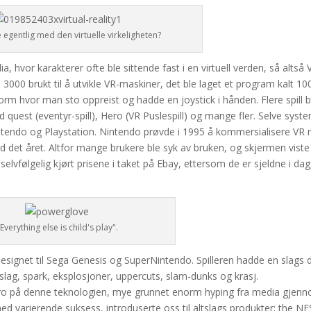
 egentlig med den virtuelle virkeligheten?
a, hvor karakterer ofte ble sittende fast i en virtuell verden, så altså 
a 3000 brukt til å utvikle VR-maskiner, det ble laget et program kalt 1
 hvor man sto oppreist og hadde en joystick i hånden. Flere spill b
 quest (eventyr-spill), Hero (VR Puslespill) og mange fler. Selve syst
intendo og Playstation. Nintendo prøvde i 1995 å kommersialisere VR
d det året. Altfor mange brukere ble syk av bruken, og skjermen viste
elvfølgelig kjørt prisene i taket på Ebay, ettersom de er sjeldne i dag
Everything else is child's play".
esignet til Sega Genesis og SuperNintendo. Spilleren hadde en slags 
 slag, spark, eksplosjoner, uppercuts, slam-dunks og krasj.
tro på denne teknologien, mye grunnet enorm hyping fra media gjen
med varierende suksess, introduserte oss til altslags produkter; the NE