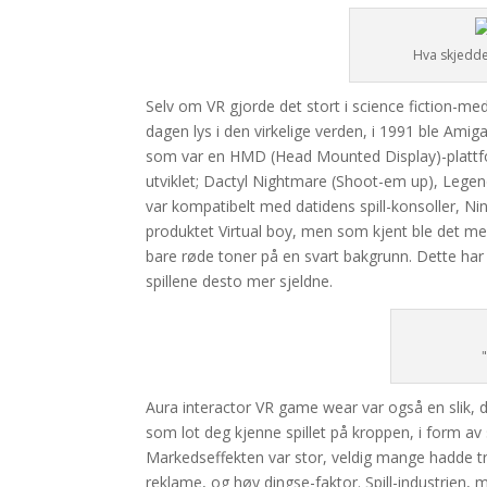
Hva skjedde
Selv om VR gjorde det stort i science fiction-medi
dagen lys i den virkelige verden, i 1991 ble Amig
som var en HMD (Head Mounted Display)-plattform
utviklet; Dactyl Nightmare (Shoot-em up), Legend
var kompatibelt med datidens spill-konsoller, N
produktet Virtual boy, men som kjent ble det me
bare røde toner på en svart bakgrunn. Dette har s
spillene desto mer sjeldne.
"
Aura interactor VR game wear var også en slik, d
som lot deg kjenne spillet på kroppen, i form av
Markedseffekten var stor, veldig mange hadde 
reklame, og høy dingse-faktor. Spill-industrien, 