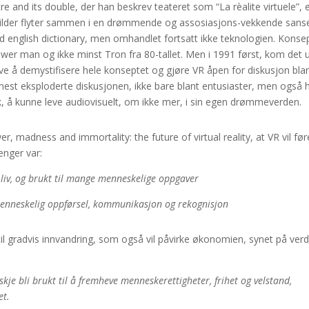
e and its double, der han beskrev teateret som “La rèalite virtuele”, 
 og bilder flyter sammen i en drømmende og assosiasjons-vekkende sans
xford english dictionary, men omhandlet fortsatt ikke teknologien. Konse
er man og ikke minst Tron fra 80-tallet. Men i 1991 først, kom det 
ve å demystifisere hele konseptet og gjøre VR åpen for diskusjon bla
est eksploderte diskusjonen, ikke bare blant entusiaster, men også 
bak, å kunne leve audiovisuelt, om ikke mer, i sin egen drømmeverden.
 madness and immortality: the future of virtual reality, at VR vil føre
enger var:
ige liv, og brukt til mange menneskelige oppgaver
 menneskelig oppførsel, kommunikasjon og rekognisjon
 til gradvis innvandring, som også vil påvirke økonomien, synet på ver
nskje bli brukt til å fremheve menneskerettigheter, frihet og velstand,
et.