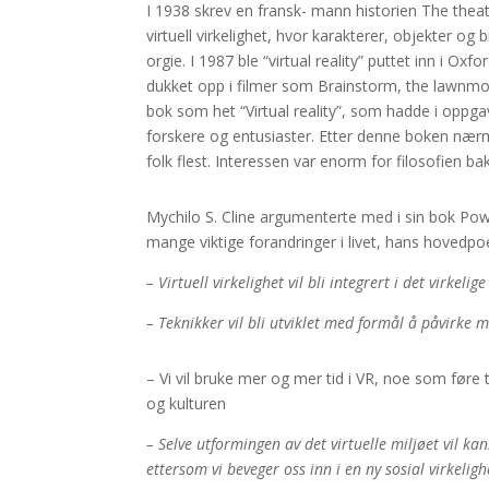
I 1938 skrev en fransk- mann historien The theatr
virtuell virkelighet, hvor karakterer, objekter
orgie. I 1987 ble “virtual reality” puttet inn i O
dukket opp i filmer som Brainstorm, the lawnmow
bok som het “Virtual reality”, som hadde i oppga
forskere og entusiaster. Etter denne boken nærm
folk flest. Interessen var enorm for filosofien 
Mychilo S. Cline argumenterte med i sin bok Power,
mange viktige forandringer i livet, hans hovedpo
– Virtuell virkelighet vil bli integrert i det virkel
– Teknikker vil bli utviklet med formål å påvirke
– Vi vil bruke mer og mer tid i VR, noe som føre
og kulturen
– Selve utformingen av det virtuelle miljøet vil ka
ettersom vi beveger oss inn i en ny sosial virkeligh