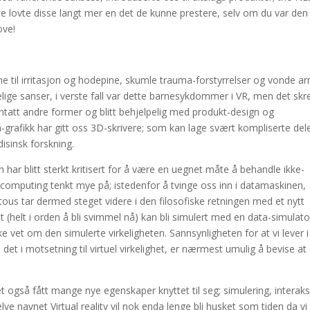
e lovte disse langt mer en det de kunne prestere, selv om du var den
ove!
ene til irritasjon og hodepine, skumle trauma-forstyrrelser og vonde a
elige sanser, i verste fall var dette barnesykdommer i VR, men det sk
nntatt andre former og blitt behjelpelig med produkt-design og
-grafikk har gitt oss 3D-skrivere; som kan lage svært kompliserte deler
disinsk forskning.
har blitt sterkt kritisert for å være en uegnet måte å behandle ikke-
 computing tenkt mye på; istedenfor å tvinge oss inn i datamaskinen,
tous tar dermed steget videre i den filosofiske retningen med et nytt
het (helt i orden å bli svimmel nå) kan bli simulert med en data-simulato
 vet om den simulerte virkeligheten. Sannsynligheten for at vi lever i
a det i motsetning til virtuel virkelighet, er nærmest umulig å bevise at
t også fått mange nye egenskaper knyttet til seg; simulering, interaks
 navnet Virtual reality vil nok enda lenge bli husket som tiden da vi