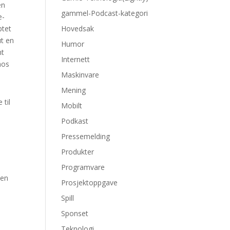
en
gammel-Podcast-kategori
e-
ptet
Hovedsak
ut en
Humor
nt
Internett
hos
Maskinvare
Mening
 til
Mobilt
Podkast
Pressemelding
Produkter
Programvare
den
Prosjektoppgave
Spill
Sponset
Teknologi