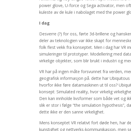
power glove, U-force og Sega activator, men oft
kuleste av de kule i nabolaget med the power gl
I dag
Desverre (?) for oss, førte 3d-brillene og hansk
deler av teknologien var ikke skapt for mennesk
folk flest vekk fra konseptet. Men i dag har VR i
simuleringer til prototyper. Modellering med data
virkelige objekter, som blir brukt i industri og me
VR har på ingen måte forsvunnet fra verden, men 
geografisk informasjon på. dette har Ubiquitous
hvorfor ikke føre datamaskinen ut til oss? Ubiqui
konsept: Simulated reality, hvor virkelig virkelig
Den kan innholde livsformer som både vet og ikke
slik er stor i følge “the simulation hypothesis”, d
dette ikke er den sanne virkelighet.
Mens konseptet VR relativt fort døde hen, har de
kunstighet og nettverks-kommunikasjon, men selve