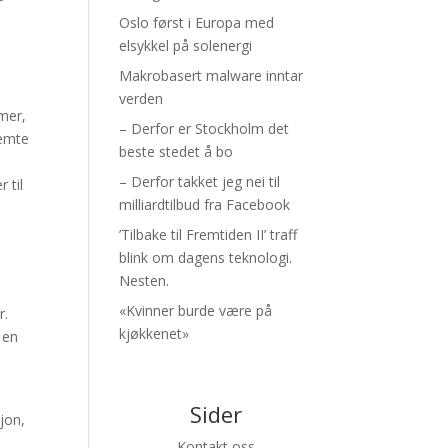
Oslo først i Europa med
elsykkel på solenergi
Makrobasert malware inntar
verden
rmer,
– Derfor er Stockholm det
remte
beste stedet å bo
– Derfor takket jeg nei til
 til
milliardtilbud fra Facebook
’Tilbake til Fremtiden II’ traff
blink om dagens teknologi.
Nesten.
«Kvinner burde være på
r.
kjøkkenet»
 en
Sider
jon,
Kontakt oss