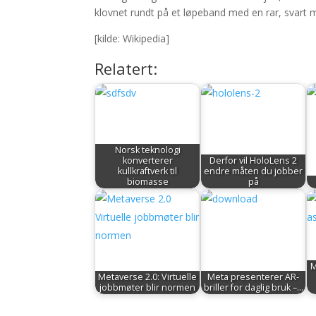
klovnet rundt på et løpeband med en rar, svart 
[kilde: Wikipedia]
Relatert:
Norsk teknologi
konverterer
Derfor vil HoloLens 2
kullkraftverk til
endre måten du jobber
biomasse
på
M
Metaverse 2.0: Virtuelle
Meta presenterer AR-
jobbmøter blir normen
briller for daglig bruk –…