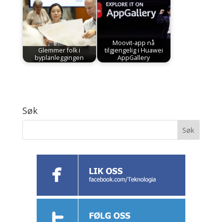
Moovit-app nå
Glemmer folk i
tilgjengelig i Huawei
byplanleggingen
AppGallery
Søk