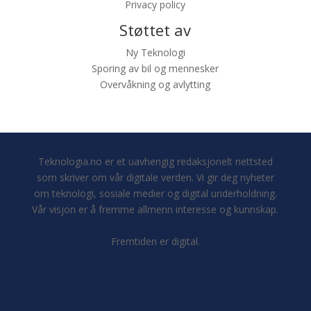
Privacy policy
Støttet av
Ny Teknologi
Sporing av bil og mennesker
Overvåkning og avlytting
Teknologia.no er et uavhengig redaksjonelt nettsted
som skriver om vår digitale verden. Vi gir deg nyheter
om teknologi, sosiale medier og digital underholdning.
Vår visjon er å fremme allmenn interesse og kunnskap.
Fremtiden er digital.