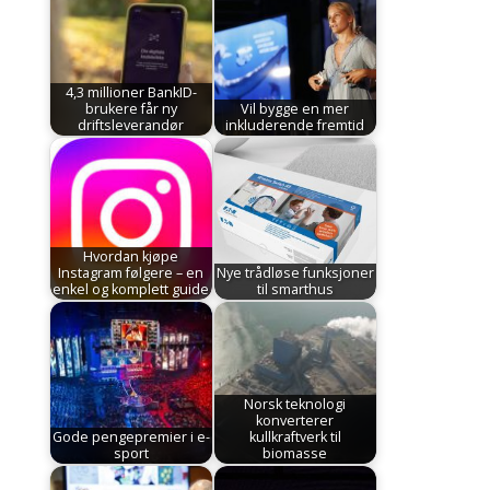
4,3 millioner BankID-
brukere får ny
Vil bygge en mer
driftsleverandør
inkluderende fremtid
Hvordan kjøpe
Instagram følgere – en
Nye trådløse funksjoner
enkel og komplett guide
til smarthus
Norsk teknologi
konverterer
Gode pengepremier i e-
kullkraftverk til
sport
biomasse