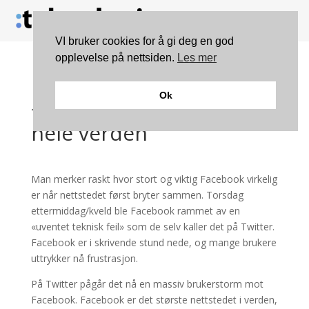
VI bruker cookies for å gi deg en god
opplevelse på nettsiden.
Les mer
Facebook nede –
Ok
frustrerte brukere over
hele verden
Man merker raskt hvor stort og viktig Facebook virkelig
er når nettstedet først bryter sammen. Torsdag
ettermiddag/kveld ble Facebook rammet av en
«uventet teknisk feil» som de selv kaller det på Twitter.
Facebook er i skrivende stund nede, og mange brukere
uttrykker nå frustrasjon.
På Twitter pågår det nå en massiv brukerstorm mot
Facebook. Facebook er det største nettstedet i verden,