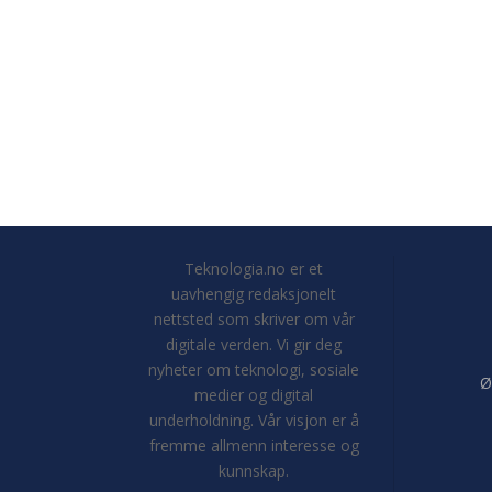
Teknologia.no er et
uavhengig redaksjonelt
nettsted som skriver om vår
digitale verden. Vi gir deg
nyheter om teknologi, sosiale
Ø
medier og digital
underholdning. Vår visjon er å
fremme allmenn interesse og
kunnskap.