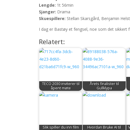
Lengde:
1t 56min
Sjanger:
Drama
Skuespillere:
Stellan Skarsgård, Benjamin Helsta
I dag er Bastøy et fengsel, noe som det sikkert 
Relatert:
TECO 2030 inviterer til
Årets finalister til
åpent møte
Gullklypa
Slik spiller du inn film
Hvordan Bruke AI til