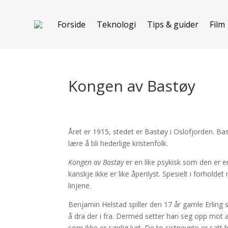
Forside
Teknologi
Tips & guider
Film
Kongen av Bastøy
Året er 1915, stedet er Bastøy i Oslofjorden. 
lære å bli hederlige kristenfolk.
Kongen av Bastøy
er en like psykisk som den er e
kanskje ikke er like åpenlyst. Spesielt i forhold
linjene.
Benjamin Helstad spiller den 17 år gamle Erling s
å dra der i fra. Dermed setter han seg opp mot
som ikke er særlig lurt. De to sistnevnte er sat