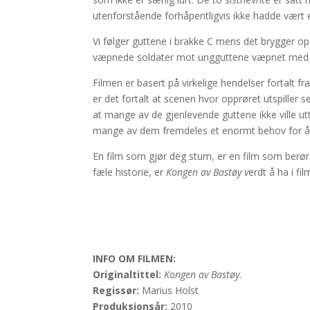
utenforstående forhåpentligvis ikke hadde vært e
Vi følger guttene i brakke C mens det brygger o
væpnede soldater mot ungguttene væpnet med 
Filmen er basert på virkelige hendelser fortalt fr
er det fortalt at scenen hvor opprøret utspiller se
at mange av de gjenlevende guttene ikke ville ut
mange av dem fremdeles et enormt behov for å
En film som gjør deg stum, er en film som berøre
fæle historie, er
Kongen av Bastøy v
erdt å ha i fil
INFO OM FILMEN:
Originaltittel:
Kongen av Bastøy.
Regissør:
Marius Holst
Produksjonsår:
2010