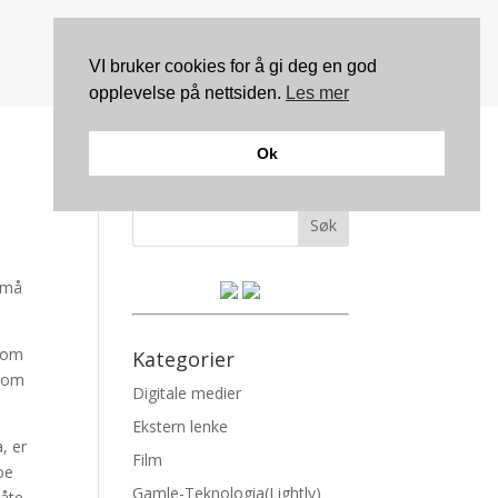
VI bruker cookies for å gi deg en god
opplevelse på nettsiden.
Les mer
Ok
Søk
m må
 som
Kategorier
llom
Digitale medier
Ekstern lenke
, er
Film
oe
Gamle-Teknologia(Lightly)
måte