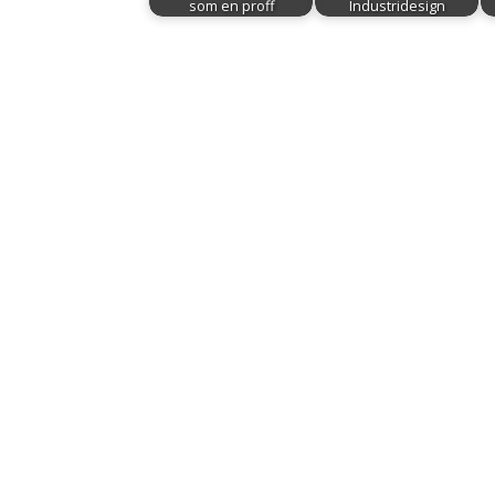
som en proff
Industridesign