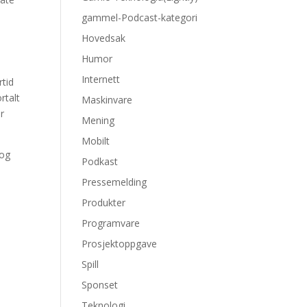
gammel-Podcast-kategori
Hovedsak
Humor
Internett
rtid
rtalt
Maskinvare
ar
Mening
Mobilt
 og
Podkast
Pressemelding
Produkter
Programvare
Prosjektoppgave
Spill
Sponset
Teknologi