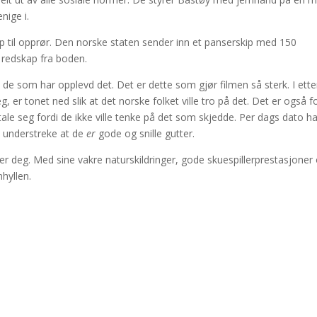
nige i.
pp til opprør. Den norske staten sender inn et panserskip med 150
redskap fra boden.
a de som har opplevd det. Det er dette som gjør filmen så sterk. I ette
g, er tonet ned slik at det norske folket ville tro på det. Det er også fo
tale seg fordi de ikke ville tenke på det som skjedde. Per dags dato h
 understreke at de
er
gode og snille gutter.
r deg. Med sine vakre naturskildringer, gode skuespillerprestasjoner
mhyllen.