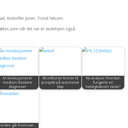
d, Kristoffer Joner, Trond Nilssen.
føltes som når det var et skolehjem også.
AI revolusjonerer
80 millioner kroner til
Ny analyse: hvordan
medisin: Raskere
prosjekt på autonome
fungerte en
diagnoser
skip
heldigitalisert skole?
Verden går fremover...