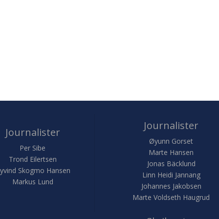
Journalister
Journalister
Øyunn Gorset
Per Sibe
Marte Hansen
Trond Eilertsen
Jonas Bäcklund
yvind Skogmo Hansen
Linn Heidi Jannang
Markus Lund
Johannes Jakobsen
Marte Voldseth Haugrud