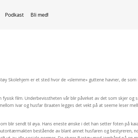
Podkast
Bli med!
Bastøy Skolehjem er et sted hvor de «slemme» guttene havner, de so
n fysisk film. Underbevisstheten vår blir påvirket av det som skjer og
et mellom Ivar og husfar Braaten legges det vekt på at seerne leser me
om blir sendt til øya. Hans eneste ønske i det han setter foten på kaia
 autoritærmakten bestående av blant annet husfaren og bestyreren, n
t helt ut av alle sosiale normer. De styrer Bastøy med jernhånd på en 