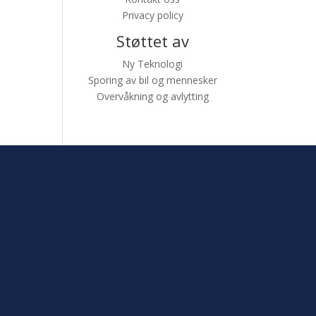
Privacy policy
Støttet av
Ny Teknologi
Sporing av bil og mennesker
Overvåkning og avlytting