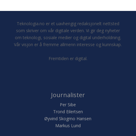
Teknologia.no er et uavhengig redaksjonelt nettsted
som skriver om vår digitale verden. Vi gir deg nyheter
om teknologi, sosiale medier og digital underholdning.
Vår visjon er å fremme allmenn interesse og kunnskap.
Fremtiden er digital.
Journalister
Per Sibe
Trond Eilertsen
Øyvind Skogmo Hansen
Markus Lund