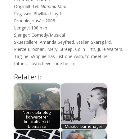
Originaltittel:
Mamma Mia!
Regissør: Phyllida Lloyd
Produksjonsår: 2008
Lengde: 108 min
Sjanger: Comedy/Musical
Skuespillere: Amanda Seyfried, Stellan Skarsgård,
Pierce Brosnan, Meryl Streep, Colin Firth, Julie Walters.
Tagline: «Sophie has just one wish, to meet her
father……whichever one he is»
Relatert:
Norsk teknologi
konverterer
kullkraftverk til
biomasse
Musikk i barnehager