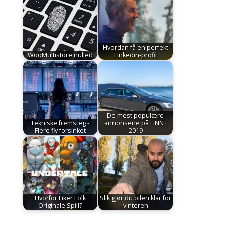
Hvordan få en perfekt
WooMultistore nulled
Linkedin-profil
De mest populære
Tekniske fremsteg -
annonsene på FINN i
Flere fly forsinket
2019
Hvorfor Liker Folk
Slik gjør du bilen klar for
Originale Spill?
vinteren