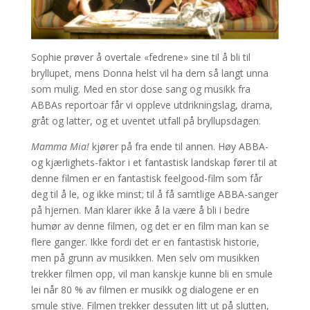
Sophie prøver å overtale «fedrene» sine til å bli til
bryllupet, mens Donna helst vil ha dem så langt unna
som mulig. Med en stor dose sang og musikk fra
ABBAs reportoar får vi oppleve utdrikningslag, drama,
gråt og latter, og et uventet utfall på bryllupsdagen.
Mamma Mia!
kjører på fra ende til annen. Høy ABBA-
og kjærlighets-faktor i et fantastisk landskap fører til at
denne filmen er en fantastisk feelgood-film som får
deg til å le, og ikke minst; til å få samtlige ABBA-sanger
på hjernen. Man klarer ikke å la være å bli i bedre
humør av denne filmen, og det er en film man kan se
flere ganger. Ikke fordi det er en fantastisk historie,
men på grunn av musikken. Men selv om musikken
trekker filmen opp, vil man kanskje kunne bli en smule
lei når 80 % av filmen er musikk og dialogene er en
smule stive. Filmen trekker dessuten litt ut på slutten,