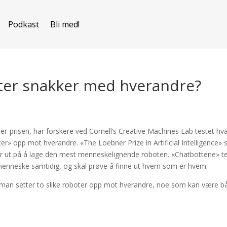
Podkast
Bli med!
oter snakker med hverandre?
er-prisen, har forskere ved Cornell’s Creative Machines Lab testet hv
er» opp mot hverandre. «The Loebner Prize in Artificial Intelligence»
går ut på å lage den mest menneskelignende roboten. «Chatbottene» t
nneske samtidig, og skal prøve å finne ut hvem som er hvem.
is man setter to slike roboter opp mot hverandre, noe som kan være b