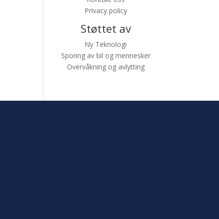
Privacy policy
Støttet av
Ny Teknologi
Sporing av bil og mennesker
Overvåkning og avlytting