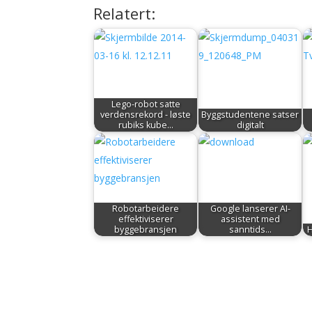
Relatert:
Lego-robot satte
verdensrekord - løste
Byggstudentene satser
rubiks kube…
digitalt
Robotarbeidere
Google lanserer AI-
effektiviserer
assistent med
byggebransjen
sanntids…
H