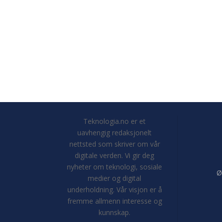
Teknologia.no er et
uavhengig redaksjonelt
nettsted som skriver om vår
digitale verden. Vi gir deg
nyheter om teknologi, sosiale
Ø
medier og digital
underholdning. Vår visjon er å
fremme allmenn interesse og
kunnskap.