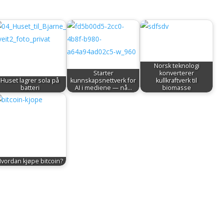
Norsk teknologi
Starter
konverterer
Huset lagrer sola på
kunnskapsnettverk for
kullkraftverk til
batteri
AI i mediene — nå…
biomasse
vordan kjøpe bitcoin?