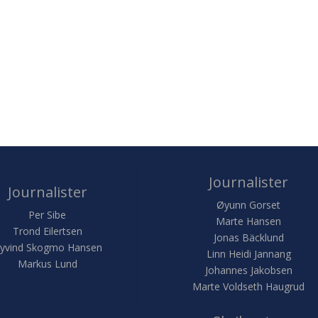
Journalister
Journalister
Øyunn Gorset
Per Sibe
Marte Hansen
Trond Eilertsen
Jonas Bäcklund
yvind Skogmo Hansen
Linn Heidi Jannang
Markus Lund
Johannes Jakobsen
Marte Voldseth Haugrud