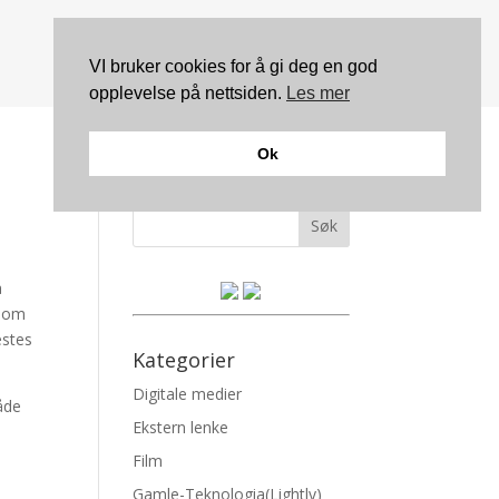
VI bruker cookies for å gi deg en god
opplevelse på nettsiden.
Les mer
Ok
Søk
a
 som
estes
Kategorier
Digitale medier
åde
Ekstern lenke
Film
Gamle-Teknologia(Lightly)