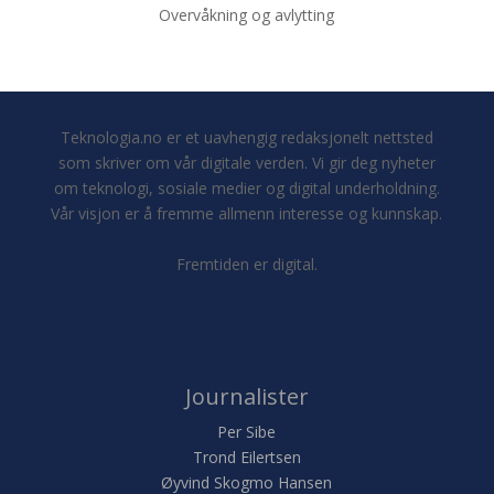
Overvåkning og avlytting
Teknologia.no er et uavhengig redaksjonelt nettsted
som skriver om vår digitale verden. Vi gir deg nyheter
om teknologi, sosiale medier og digital underholdning.
Vår visjon er å fremme allmenn interesse og kunnskap.
Fremtiden er digital.
Journalister
Per Sibe
Trond Eilertsen
Øyvind Skogmo Hansen