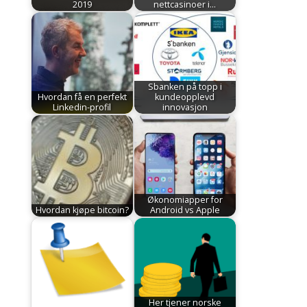
2019
nettcasinoer i…
Sbanken på topp i
Hvordan få en perfekt
kundeopplevd
Linkedin-profil
innovasjon
Økonomiapper for
Hvordan kjøpe bitcoin?
Android vs Apple
Her tjener norske