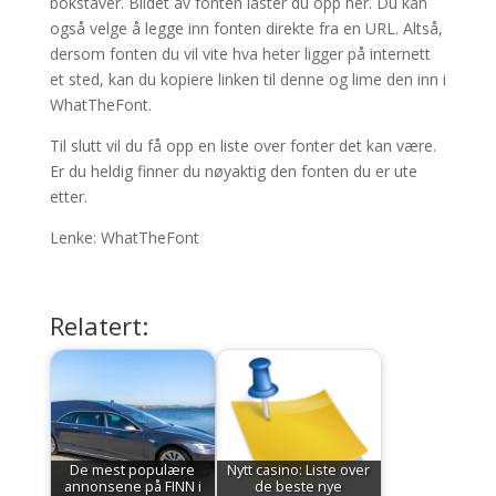
bokstaver. Bildet av fonten laster du opp her. Du kan
også velge å legge inn fonten direkte fra en URL. Altså,
dersom fonten du vil vite hva heter ligger på internett
et sted, kan du kopiere linken til denne og lime den inn i
WhatTheFont.
Til slutt vil du få opp en liste over fonter det kan være.
Er du heldig finner du nøyaktig den fonten du er ute
etter.
Lenke: WhatTheFont
Relatert:
De mest populære
Nytt casino: Liste over
annonsene på FINN i
de beste nye