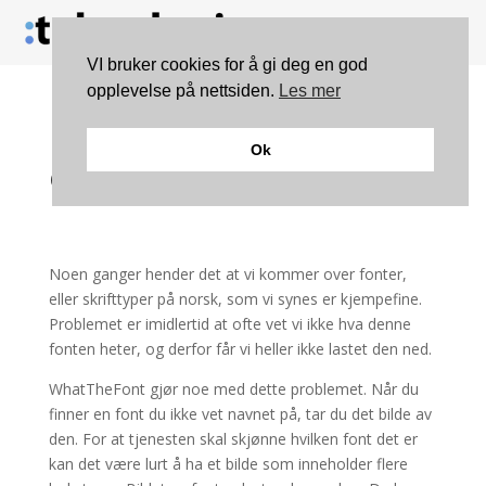
VI bruker cookies for å gi deg en god
opplevelse på nettsiden.
Les mer
Finn ut hvilken font det
Ok
er med WhatTheFont
Noen ganger hender det at vi kommer over fonter,
eller skrifttyper på norsk, som vi synes er kjempefine.
Problemet er imidlertid at ofte vet vi ikke hva denne
fonten heter, og derfor får vi heller ikke lastet den ned.
WhatTheFont gjør noe med dette problemet. Når du
finner en font du ikke vet navnet på, tar du det bilde av
den. For at tjenesten skal skjønne hvilken font det er
kan det være lurt å ha et bilde som inneholder flere