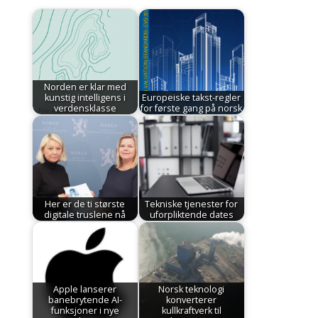
Norden er klar med
kunstig intelligens i
Europeiske takst-regler
verdensklasse
for første gang på norsk
Her er de ti største
Tekniske tjenester for
digitale truslene nå
uforpliktende dates
Apple lanserer
Norsk teknologi
banebrytende AI-
konverterer
funksjoner i nye
kullkraftverk til