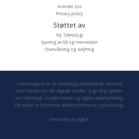
Kontakt oss
Privacy policy
Støttet av
Ny Teknologi
Sporing av bil og mennesker
Overvåkning og avlytting
Teknologia.no er et uavhengig redaksjonelt nettsted
som skriver om vår digitale verden. Vi gir deg nyheter
om teknologi, sosiale medier og digital underholdning.
Vår visjon er å fremme allmenn interesse og kunnskap.
Fremtiden er digital.