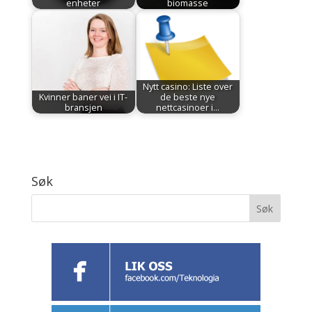
enheter
biomasse
Nytt casino: Liste over
Kvinner baner vei i IT-
de beste nye
bransjen
nettcasinoer i…
Søk