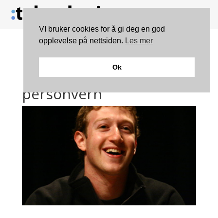
VI bruker cookies for å gi deg en god
opplevelse på nettsiden.
Les mer
Får kraftig kritikk for
Ok
håndtering av
personvern