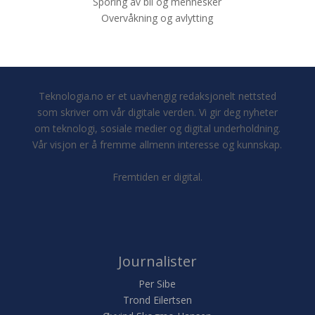
Sporing av bil og mennesker
Overvåkning og avlytting
Teknologia.no er et uavhengig redaksjonelt nettsted
som skriver om vår digitale verden. Vi gir deg nyheter
om teknologi, sosiale medier og digital underholdning.
Vår visjon er å fremme allmenn interesse og kunnskap.
Fremtiden er digital.
Journalister
Per Sibe
Trond Eilertsen