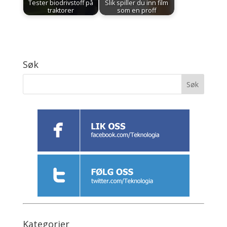
Tester biodrivstoff på
Slik spiller du inn film
traktorer
som en proff
Søk
Kategorier