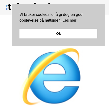
VI bruker cookies for å gi deg en god
opplevelse på nettsiden.
Les mer
IE 10 Platform Preview 4
Ok
klar for testing