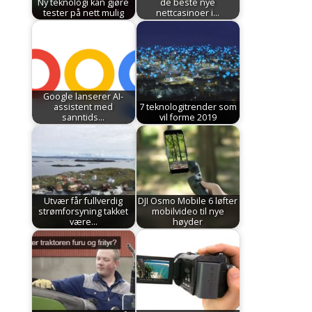
Ny teknologi kan gjøre
de beste nye
tester på nett mulig
nettcasinoer i…
Google lanserer AI-
assistent med
7 teknologitrender som
sanntids…
vil forme 2019
Utvær får fullverdig
DJI Osmo Mobile 6 løfter
strømforsyning takket
mobilvideo til nye
være…
høyder