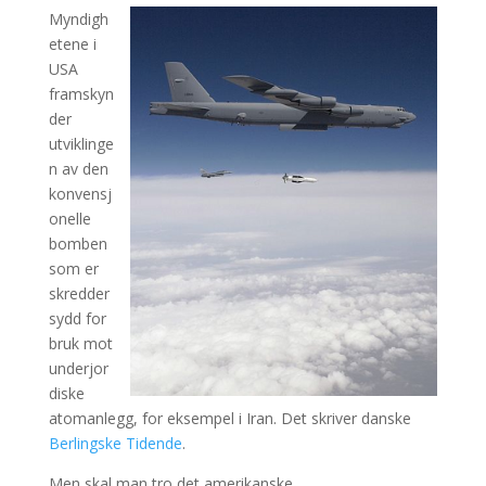
Myndigh
etene i
USA
framskyn
der
utviklinge
n av den
konvensj
onelle
bomben
som er
skredder
sydd for
bruk mot
underjor
diske
atomanlegg, for eksempel i Iran. Det skriver danske
Berlingske Tidende
.
Men skal man tro det amerikanske