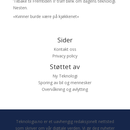
’Tilbake til Fremtiden II’ traff blink om dagens teknologi.
Nesten.
«Kvinner burde være på kjøkkenet»
Sider
Kontakt oss
Privacy policy
Støttet av
Ny Teknologi
Sporing av bil og mennesker
Overvåkning og avlytting
Teknologia.no er et uavhengig redaksjonelt nettsted
som skriver om vår digitale verden. Vi gir deg nyheter