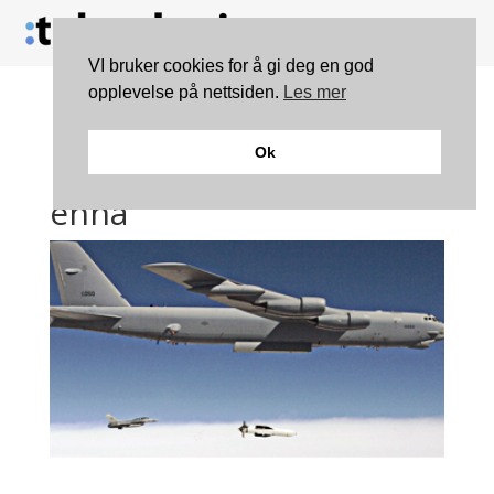
VI bruker cookies for å gi deg en god
opplevelse på nettsiden.
Les mer
Pentagon: – USAs
Ok
megabombe er for svak,
ennå