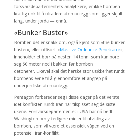
forsvarsdepartementets analytikere, er ikke bomben
kraftig nok til å utradere atomanlegg som ligger skjult
langt under jorda — ennå.
«Bunker Buster»
Bomben det er snakk om, også kjent som «the bunker
buster», eller offisielt «
Massive Ordnance Penetrator
»,
inneholder et borr på nesten 14 tonn, som kan bore
seg 60 meter ned i bakken før bomben
detonerer. Likevel skal det herske stor usikkerhet rundt
bombens evne til å gjennomføre et angrep på
underjordiske atomanlegg.
Pentagon forbereder seg i disse dager på det verste,
idet konflikten rundt Iran har tilspisset seg de siste
ukene. Forsvarsdepartementet i USA har nå bedt
Washington om ytterligere midler til utvikling av
bomben, som vil være et essensielt våpen ved en
potensiell Iran-konflikt.