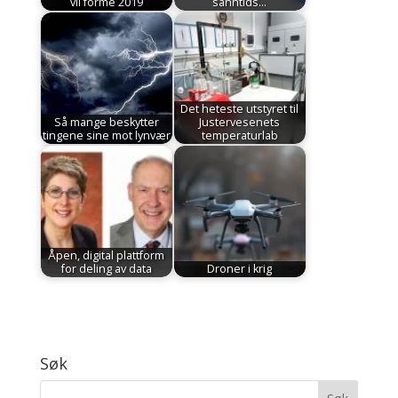
vil forme 2019
sanntids…
Det heteste utstyret til
Så mange beskytter
Justervesenets
tingene sine mot lynvær
temperaturlab
Åpen, digital plattform
for deling av data
Droner i krig
Søk