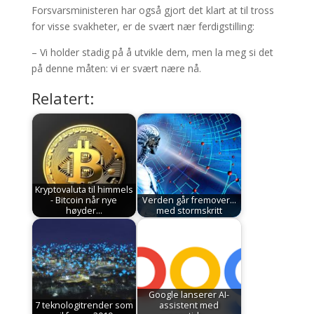
Forsvarsministeren har også gjort det klart at til tross
for visse svakheter, er de svært nær ferdigstilling:
– Vi holder stadig på å utvikle dem, men la meg si det
på denne måten: vi er svært nære nå.
Relatert:
Kryptovaluta til himmels
- Bitcoin når nye
Verden går fremover...
høyder…
med stormskritt
Google lanserer AI-
7 teknologitrender som
assistent med