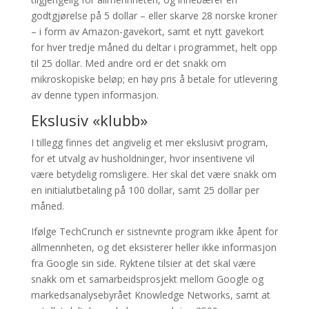
godtgjørelse på 5 dollar – eller skarve 28 norske kroner
– i form av Amazon-gavekort, samt et nytt gavekort
for hver tredje måned du deltar i programmet, helt opp
til 25 dollar. Med andre ord er det snakk om
mikroskopiske beløp; en høy pris å betale for utlevering
av denne typen informasjon.
Ekslusiv «klubb»
I tillegg finnes det angivelig et mer ekslusivt program,
for et utvalg av husholdninger, hvor insentivene vil
være betydelig romsligere. Her skal det være snakk om
en initialutbetaling på 100 dollar, samt 25 dollar per
måned.
Ifølge TechCrunch er sistnevnte program ikke åpent for
allmennheten, og det eksisterer heller ikke informasjon
fra Google sin side. Ryktene tilsier at det skal være
snakk om et samarbeidsprosjekt mellom Google og
markedsanalysebyrået Knowledge Networks, samt at