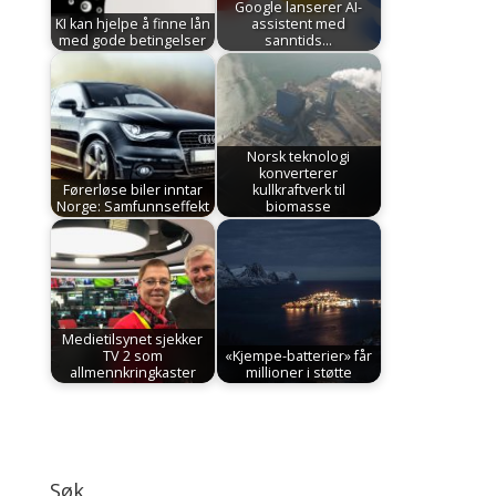
Google lanserer AI-
KI kan hjelpe å finne lån
assistent med
med gode betingelser
sanntids…
Norsk teknologi
konverterer
Førerløse biler inntar
kullkraftverk til
Norge: Samfunnseffekt
biomasse
Medietilsynet sjekker
TV 2 som
«Kjempe-batterier» får
allmennkringkaster
millioner i støtte
Søk