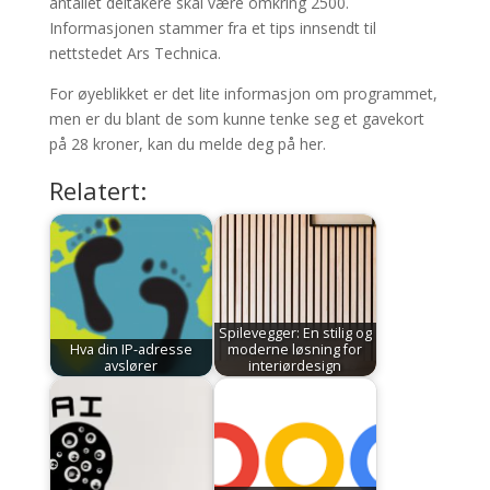
antallet deltakere skal være omkring 2500.
Informasjonen stammer fra et tips innsendt til
nettstedet Ars Technica.
For øyeblikket er det lite informasjon om programmet,
men er du blant de som kunne tenke seg et gavekort
på 28 kroner, kan du melde deg på her.
Relatert:
Spilevegger: En stilig og
Hva din IP-adresse
moderne løsning for
avslører
interiørdesign