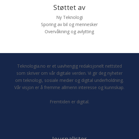
Støttet av
Ny Teknologi
Sporing av bil og mennesker
Overvåkning og avlytting
Teknologia.no er et uavhengig redaksjonelt nettsted
som skriver om vår digitale verden. Vi gir deg nyheter
om teknologi, sosiale medier og digital underholdning.
Vår visjon er å fremme allmenn interesse og kunnskap.
Fremtiden er digital.
Journalister