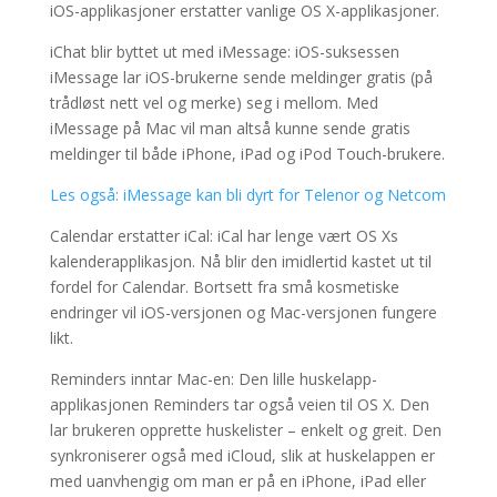
iOS-applikasjoner erstatter vanlige OS X-applikasjoner.
iChat blir byttet ut med iMessage: iOS-suksessen
iMessage lar iOS-brukerne sende meldinger gratis (på
trådløst nett vel og merke) seg i mellom. Med
iMessage på Mac vil man altså kunne sende gratis
meldinger til både iPhone, iPad og iPod Touch-brukere.
Les også: iMessage kan bli dyrt for Telenor og Netcom
Calendar erstatter iCal: iCal har lenge vært OS Xs
kalenderapplikasjon. Nå blir den imidlertid kastet ut til
fordel for Calendar. Bortsett fra små kosmetiske
endringer vil iOS-versjonen og Mac-versjonen fungere
likt.
Reminders inntar Mac-en: Den lille huskelapp-
applikasjonen Reminders tar også veien til OS X. Den
lar brukeren opprette huskelister – enkelt og greit. Den
synkroniserer også med iCloud, slik at huskelappen er
med uanvhengig om man er på en iPhone, iPad eller