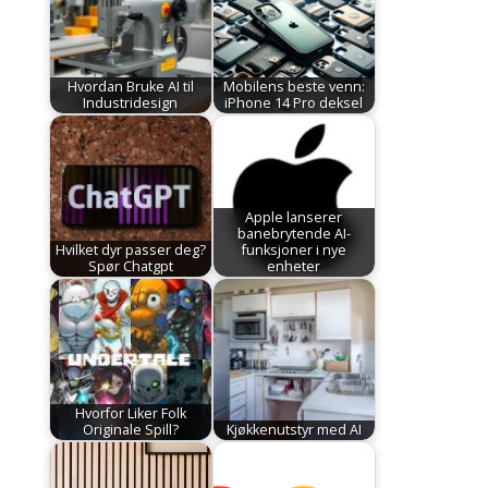
Hvordan Bruke AI til
Mobilens beste venn:
Industridesign
iPhone 14 Pro deksel
Apple lanserer
banebrytende AI-
Hvilket dyr passer deg?
funksjoner i nye
Spør Chatgpt
enheter
Hvorfor Liker Folk
Originale Spill?
Kjøkkenutstyr med AI