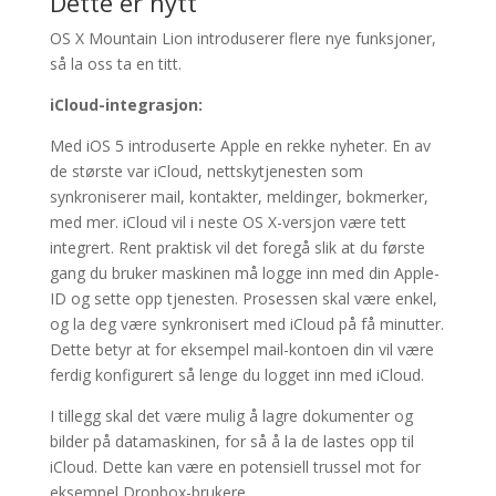
Dette er nytt
OS X Mountain Lion introduserer flere nye funksjoner,
så la oss ta en titt.
iCloud-integrasjon:
Med iOS 5 introduserte Apple en rekke nyheter. En av
de største var iCloud, nettskytjenesten som
synkroniserer mail, kontakter, meldinger, bokmerker,
med mer. iCloud vil i neste OS X-versjon være tett
integrert. Rent praktisk vil det foregå slik at du første
gang du bruker maskinen må logge inn med din Apple-
ID og sette opp tjenesten. Prosessen skal være enkel,
og la deg være synkronisert med iCloud på få minutter.
Dette betyr at for eksempel mail-kontoen din vil være
ferdig konfigurert så lenge du logget inn med iCloud.
I tillegg skal det være mulig å lagre dokumenter og
bilder på datamaskinen, for så å la de lastes opp til
iCloud. Dette kan være en potensiell trussel mot for
eksempel Dropbox-brukere.