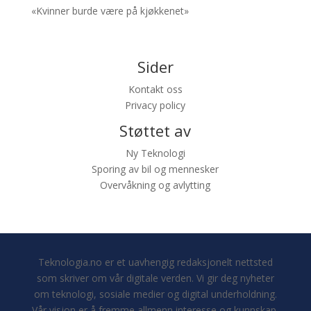
«Kvinner burde være på kjøkkenet»
Sider
Kontakt oss
Privacy policy
Støttet av
Ny Teknologi
Sporing av bil og mennesker
Overvåkning og avlytting
Teknologia.no er et uavhengig redaksjonelt nettsted
som skriver om vår digitale verden. Vi gir deg nyheter
om teknologi, sosiale medier og digital underholdning.
Vår visjon er å fremme allmenn interesse og kunnskap.