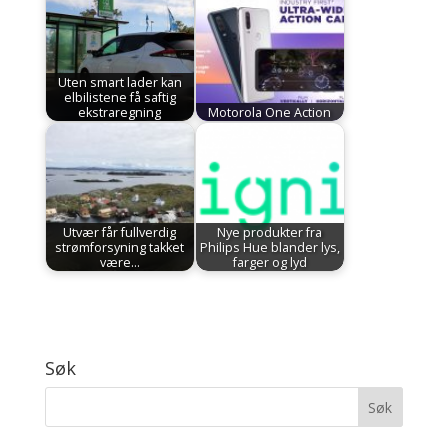
Uten smart lader kan
elbilistene få saftig
ekstraregning
Motorola One Action
Utvær får fullverdig
Nye produkter fra
strømforsyning takket
Philips Hue blander lys,
være…
farger og lyd
Søk