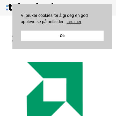
VI bruker cookies for å gi deg en god
opplevelse på nettsiden.
Les mer
AMD lanserer drivere for
Ok
Windows 8