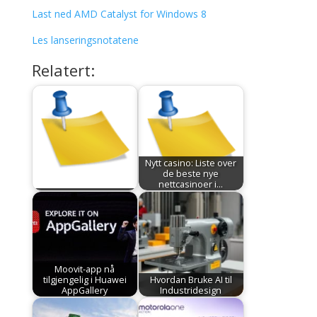
Last ned AMD Catalyst for Windows 8
Les lanseringsnotatene
Relatert:
Nytt casino: Liste over
de beste nye
nettcasinoer i…
Moovit-app nå
tilgjengelig i Huawei
Hvordan Bruke AI til
AppGallery
Industridesign