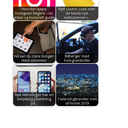
Hvordan kjøpe
Nytt casino: Liste over
Instagram følgere – en
de beste nye
enkel og komplett guide
nettcasinoer i…
Nå kan du styre boligen
Bilberger med
med stemmen
hologrambriller
Nye teknologier har en
betydelig påvirkning
7 teknologitrender som
på…
vil forme 2019