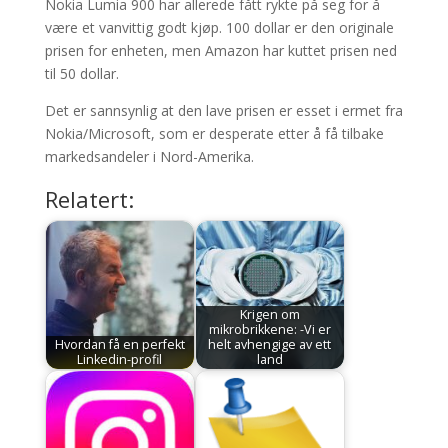
Nokia Lumia 900 har allerede fått rykte på seg for å
være et vanvittig godt kjøp. 100 dollar er den originale
prisen for enheten, men Amazon har kuttet prisen ned
til 50 dollar.
Det er sannsynlig at den lave prisen er esset i ermet fra
Nokia/Microsoft, som er desperate etter å få tilbake
markedsandeler i Nord-Amerika.
Relatert:
Krigen om
mikrobrikkene: -Vi er
Hvordan få en perfekt
helt avhengige av ett
Linkedin-profil
land