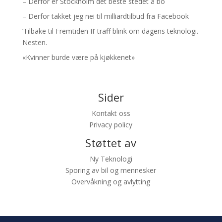
– Derfor er Stockholm det beste stedet å bo
– Derfor takket jeg nei til milliardtilbud fra Facebook
’Tilbake til Fremtiden II’ traff blink om dagens teknologi.
Nesten.
«Kvinner burde være på kjøkkenet»
Sider
Kontakt oss
Privacy policy
Støttet av
Ny Teknologi
Sporing av bil og mennesker
Overvåkning og avlytting