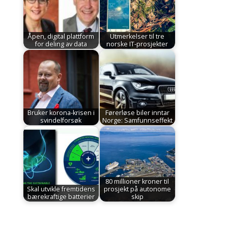
Åpen, digital plattform
Utmerkelser til tre
for deling av data
norske IT-prosjekter
Bruker korona-krisen i
Førerløse biler inntar
svindelforsøk
Norge: Samfunnseffekt
80 millioner kroner til
Skal utvikle fremtidens
prosjekt på autonome
bærekraftige batterier
skip