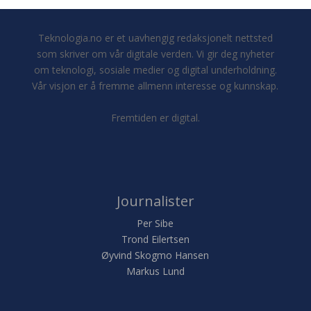
Teknologia.no er et uavhengig redaksjonelt nettsted
som skriver om vår digitale verden. Vi gir deg nyheter
om teknologi, sosiale medier og digital underholdning.
Vår visjon er å fremme allmenn interesse og kunnskap.
Fremtiden er digital.
Journalister
Per Sibe
Trond Eilertsen
Øyvind Skogmo Hansen
Markus Lund