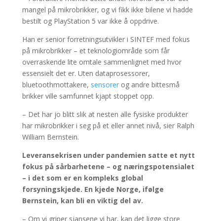
mangel på mikrobrikker, og vi fikk ikke bilene vi hadde
bestilt og PlayStation 5 var ikke å oppdrive.
Han er senior forretningsutvikler i SINTEF med fokus
på mikrobrikker – et teknologiområde som får
overraskende lite omtale sammenlignet med hvor
essensielt det er. Uten dataprosessorer,
bluetoothmottakere,
sensorer
og andre bittesmå
brikker ville samfunnet kjapt stoppet opp.
– Det har jo blitt slik at nesten alle fysiske produkter
har mikrobrikker i seg på et eller annet nivå, sier Ralph
William Bernstein.
Leveransekrisen under pandemien satte et nytt
fokus på sårbarhetene – og næringspotensialet
– i det som er en kompleks global
forsyningskjede. En kjede Norge, ifølge
Bernstein, kan bli en viktig del av.
– Om vi griper sjansene vi har, kan det ligge store