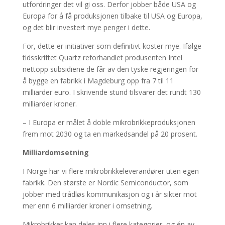
utfordringer det vil gi oss. Derfor jobber både USA og
Europa for å få produksjonen tilbake til USA og Europa,
og det blir investert mye penger i dette.
For, dette er initiativer som definitivt koster mye. Ifølge
tidsskriftet Quartz reforhandlet produsenten Intel
nettopp subsidiene de får av den tyske regjeringen for
å bygge en fabrikk i Magdeburg opp fra 7 til 11
milliarder euro. I skrivende stund tilsvarer det rundt 130
milliarder kroner.
– I Europa er målet å doble mikrobrikkeproduksjonen
frem mot 2030 og ta en markedsandel på 20 prosent.
Milliardomsetning
I Norge har vi flere mikrobrikkeleverandører uten egen
fabrikk. Den største er Nordic Semiconductor, som
jobber med trådløs kommunikasjon og i år sikter mot
mer enn 6 milliarder kroner i omsetning.
Mikrobrikker kan deles inn i flere kategorier, og én av