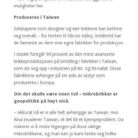
muligheter her.
Produseres i Taiwan
Selskapene som designer og eier brikkene kan befinne
seg overalt – fra Horten til Silicon Valley. Imidlertid har
de færreste av dem sine egne fabrikker for produksjon.
I stedet foregår 90 prosent av den mest avanserte
brikkeproduksjonen på bestilling i fabrikker i Taiwan,
som slo seg opp i industrien på 80- og 90-tallet. Disse
fabrikkene avhenger på sin side av utstyr som
produseres i Europa.
Om det skulle være noen tvil – mikrobrikker er
geopolitikk på høyt nivå.
– Akkurat nå er vi alle helt avhengige av Taiwan. Hvis
Kina invaderer Taiwan, vil det bli et kjempeproblem. Da
risikerer vi å miste tilgangen på disse viktige
mikrobrikkene, og man kan jo bare tenke seg hvilke