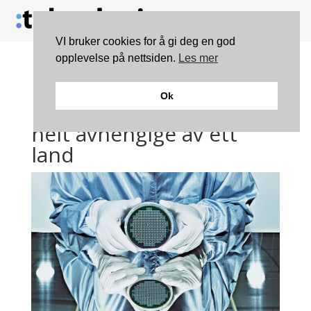
VI bruker cookies for å gi deg en god
opplevelse på nettsiden.
Les mer
Krigen om
Ok
mikrobrikkene: -Vi er
helt avhengige av ett
land