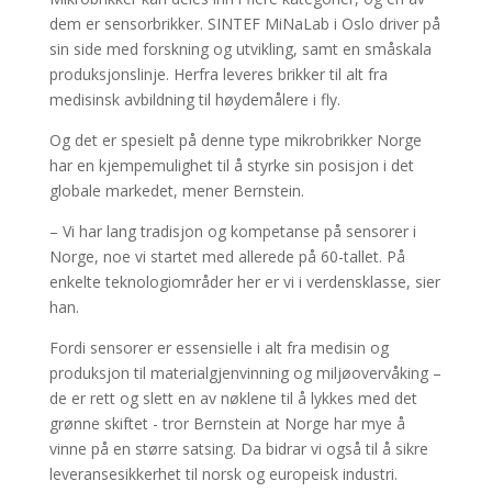
dem er sensorbrikker. SINTEF MiNaLab i Oslo driver på
sin side med forskning og utvikling, samt en småskala
produksjonslinje. Herfra leveres brikker til alt fra
medisinsk avbildning til høydemålere i fly.
Og det er spesielt på denne type mikrobrikker Norge
har en kjempemulighet til å styrke sin posisjon i det
globale markedet, mener Bernstein.
– Vi har lang tradisjon og kompetanse på sensorer i
Norge, noe vi startet med allerede på 60-tallet. På
enkelte teknologiområder her er vi i verdensklasse, sier
han.
Fordi sensorer er essensielle i alt fra medisin og
produksjon til materialgjenvinning og miljøovervåking –
de er rett og slett en av nøklene til å lykkes med det
grønne skiftet - tror Bernstein at Norge har mye å
vinne på en større satsing. Da bidrar vi også til å sikre
leveransesikkerhet til norsk og europeisk industri.