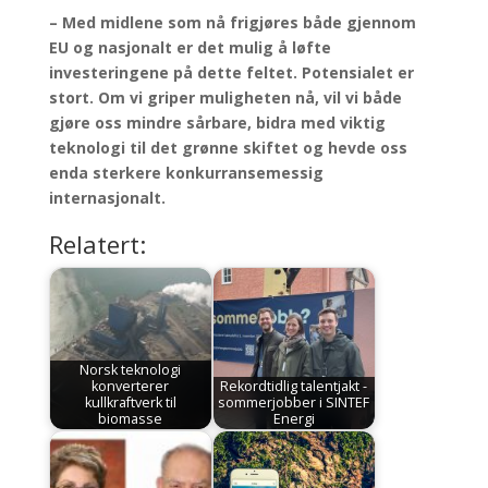
– Med midlene som nå frigjøres både gjennom
EU og nasjonalt er det mulig å løfte
investeringene på dette feltet. Potensialet er
stort. Om vi griper muligheten nå, vil vi både
gjøre oss mindre sårbare, bidra med viktig
teknologi til det grønne skiftet og hevde oss
enda sterkere konkurransemessig
internasjonalt.
Relatert:
Norsk teknologi
konverterer
Rekordtidlig talentjakt -
kullkraftverk til
sommerjobber i SINTEF
biomasse
Energi