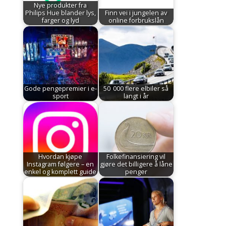
Nye produkter fra
Philips Hue blander lys,
Finn vei i jungelen av
farger og lyd
online forbrukslån
Gode pengepremier i e-
50 000 flere elbiler så
sport
langt i år
Hvordan kjøpe
Folkefinansiering vil
Instagram følgere – en
gjøre det billigere å låne
enkel og komplett guide
penger