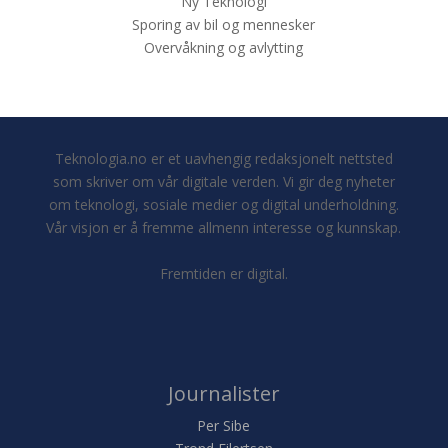
Ny Teknologi
Sporing av bil og mennesker
Overvåkning og avlytting
Teknologia.no er et uavhengig redaksjonelt nettsted
som skriver om vår digitale verden. Vi gir deg nyheter
om teknologi, sosiale medier og digital underholdning.
Vår visjon er å fremme allmenn interesse og kunnskap.
Fremtiden er digital.
Journalister
Per Sibe