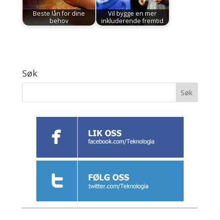
Beste lån for dine
Vil bygge en mer
behov
inkluderende fremtid
Søk