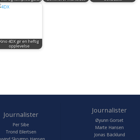
Kino 4DX gir en heftig
opplevelse
Journalister
Journalister
Øyunn Gorset
Per Sibe
Marte Hansen
Trond Eilertsen
Jonas Bäcklund
yvind Skogmo Hansen