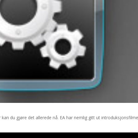
an du gjøre det allerede nå. EA har nemlig gitt ut introduksjonsfilmen