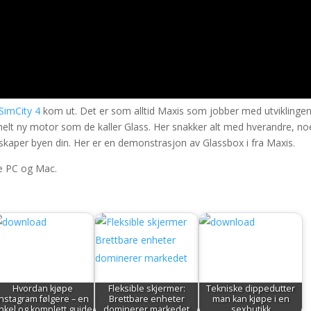
SimCity 4
kom ut. Det er som alltid Maxis som jobber med utviklingen
 helt ny motor som de kaller Glass. Her snakker alt med hverandre, no
kaper byen din. Her er en demonstrasjon av Glassbox i fra Maxis.
de PC og Mac.
Hvordan kjøpe
Fleksible skjermer:
Tekniske dippedutter
Instagram følgere – en
Brettbare enheter
man kan kjøpe i en
nkel og komplett guide
dominerer markedet
sexbutikk