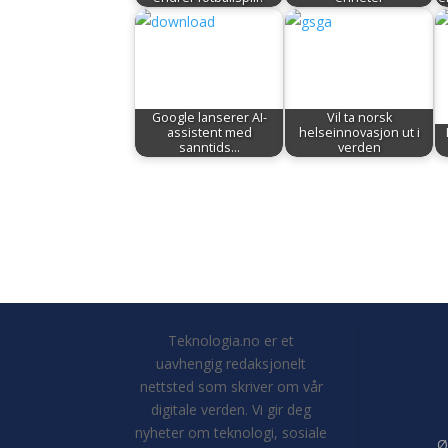
Google lanserer AI-
Vil ta norsk
assistent med
helseinnovasjon ut i
sanntids…
verden
Teknologia.no er et
uavhengig redaksjonelt
nettsted som skriver om vår
digitale verden. Vi gir deg
nyheter om teknologi, sosiale
Ø