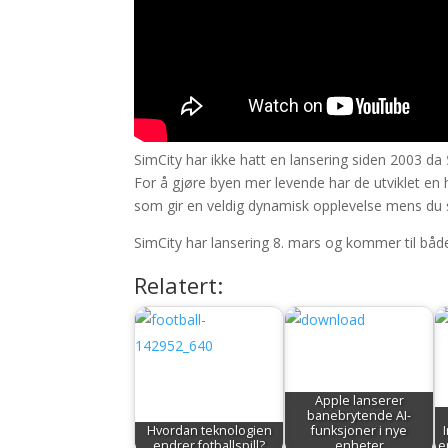
SimCity har ikke hatt en lansering siden 2003 da
For å gjøre byen mer levende har de utviklet en
som gir en veldig dynamisk opplevelse mens du s
SimCity har lansering 8. mars og kommer til bå
Relatert:
Apple lanserer
banebrytende AI-
Hvordan teknologien
funksjoner i nye
endrer fotballspill?
enheter
e