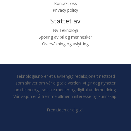
Kontakt oss
Privacy policy
Støttet av
Ny Teknologi
Sporing av bil og mennesker
Overvåkning og avlytting
Teknologia.no er et uavhengig redaksjonelt nettsted
som skriver om vår digitale verden. Vi gir deg nyheter
om teknologi, sosiale medier og digital underholdning.
Vår visjon er å fremme allmenn interesse og kunnskap.
Fremtiden er digital.