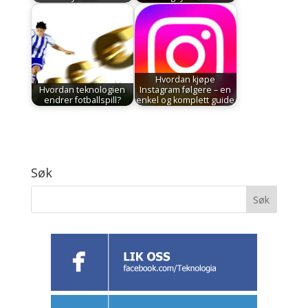
Hvordan kjøpe
Hvordan teknologien
Instagram følgere – en
endrer fotballspill?
enkel og komplett guide
Søk