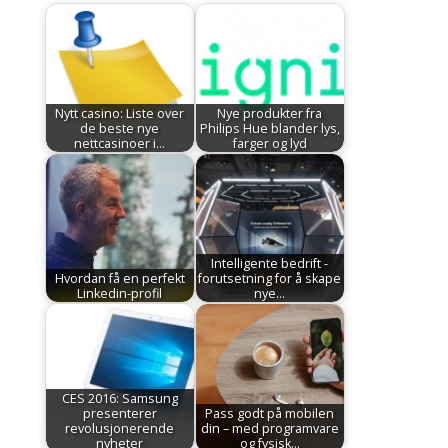
Nytt casino: Liste over
Nye produkter fra
de beste nye
Philips Hue blander lys,
nettcasinoer i…
farger og lyd
Intelligente bedrift -
Hvordan få en perfekt
forutsetning for å skape
Linkedin-profil
nye…
CES 2016: Samsung
presenterer
Pass godt på mobilen
revolusjonerende
din – med programvare
nyheter
og fysisk…