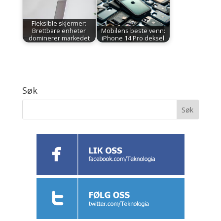
Fleksible skjermer:
Brettbare enheter
Mobilens beste venn:
dominerer markedet
iPhone 14 Pro deksel
Søk