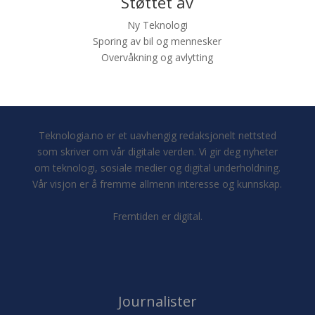
Støttet av
Ny Teknologi
Sporing av bil og mennesker
Overvåkning og avlytting
Teknologia.no er et uavhengig redaksjonelt nettsted
som skriver om vår digitale verden. Vi gir deg nyheter
om teknologi, sosiale medier og digital underholdning.
Vår visjon er å fremme allmenn interesse og kunnskap.
Fremtiden er digital.
Journalister