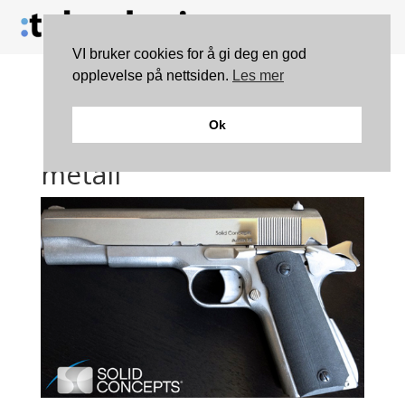
VI bruker cookies for å gi deg en god
opplevelse på nettsiden.
Les mer
Dette er den første 3D-
Ok
printede pistolen av
metall