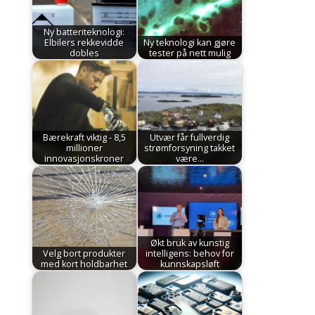
Ny batteriteknologi:
Elbilers rekkevidde
Ny teknologi kan gjøre
dobles
tester på nett mulig
Bærekraft viktig - 8,5
Utvær får fullverdig
millioner
strømforsyning takket
innovasjonskroner
være…
Økt bruk av kunstig
Velg bort produkter
intelligens: behov for
med kort holdbarhet
kunnskapsløft