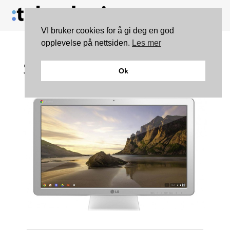
VI bruker cookies for å gi deg en god
opplevelse på nettsiden.
Les mer
Slik skal Chrome OS
Ok
innta skrivebordet