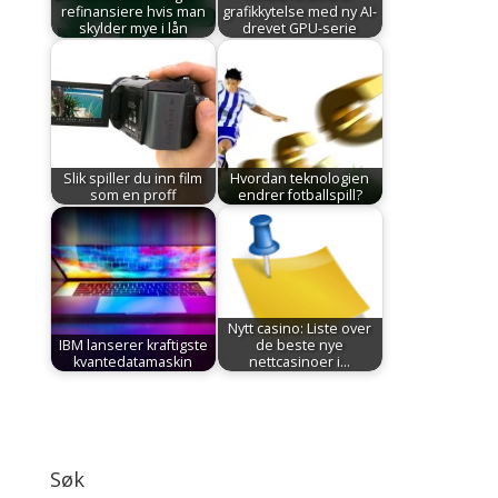
refinansiere hvis man
grafikkytelse med ny AI-
skylder mye i lån
drevet GPU-serie
Slik spiller du inn film
Hvordan teknologien
som en proff
endrer fotballspill?
Nytt casino: Liste over
IBM lanserer kraftigste
de beste nye
kvantedatamaskin
nettcasinoer i…
Søk