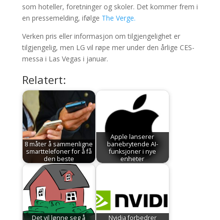
som hoteller, foretninger og skoler. Det kommer frem i
en pressemelding, ifølge
The Verge.
Verken pris eller informasjon om tilgjengelighet er
tilgjengelig, men LG vil røpe mer under den årlige CES-
messa i Las Vegas i januar.
Relatert:
Apple lanserer
8 måter å sammenligne
banebrytende AI-
smarttelefoner for å få
funksjoner i nye
den beste
enheter
Det vil lønne seg å
Nvidia forbedrer