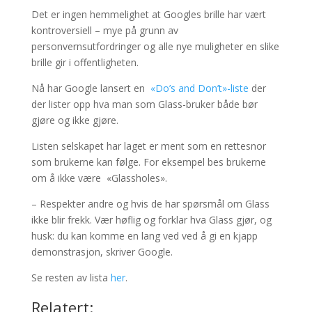
Det er ingen hemmelighet at Googles brille har vært
kontroversiell – mye på grunn av
personvernsutfordringer og alle nye muligheter en slike
brille gir i offentligheten.
Nå har Google lansert en
«Do’s and Don’t»-liste
der
der lister opp hva man som Glass-bruker både bør
gjøre og ikke gjøre.
Listen selskapet har laget er ment som en rettesnor
som brukerne kan følge. For eksempel bes brukerne
om å ikke være «Glassholes».
– Respekter andre og hvis de har spørsmål om Glass
ikke blir frekk. Vær høflig og forklar hva Glass gjør, og
husk: du kan komme en lang ved ved å gi en kjapp
demonstrasjon, skriver Google.
Se resten av lista
her
.
Relatert: