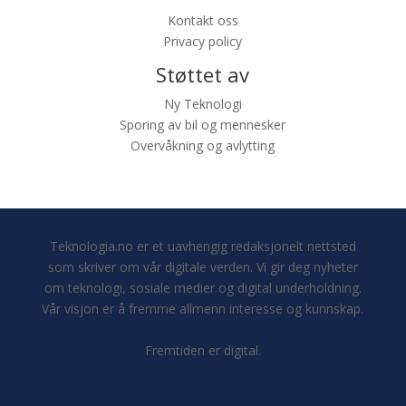
Kontakt oss
Privacy policy
Støttet av
Ny Teknologi
Sporing av bil og mennesker
Overvåkning og avlytting
Teknologia.no er et uavhengig redaksjonelt nettsted
som skriver om vår digitale verden. Vi gir deg nyheter
om teknologi, sosiale medier og digital underholdning.
Vår visjon er å fremme allmenn interesse og kunnskap.
Fremtiden er digital.