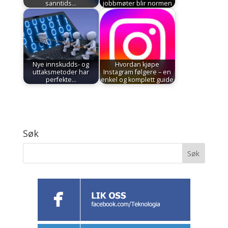
sanntids…
jobbmøter blir normen
Nye innskudds- og
Hvordan kjøpe
uttaksmetoder har
Instagram følgere – en
perfekte…
enkel og komplett guide
Søk