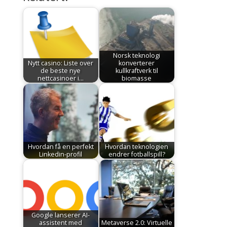
Norsk teknologi
Nytt casino: Liste over
konverterer
de beste nye
kullkraftverk til
nettcasinoer i…
biomasse
Hvordan få en perfekt
Hvordan teknologien
Linkedin-profil
endrer fotballspill?
Google lanserer AI-
assistent med
Metaverse 2.0: Virtuelle