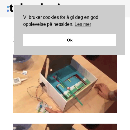
VI bruker cookies for å gi deg en god
opplevelse på nettsiden.
Les mer
Slik har du aldri spilt
Ok
Flappy Bird