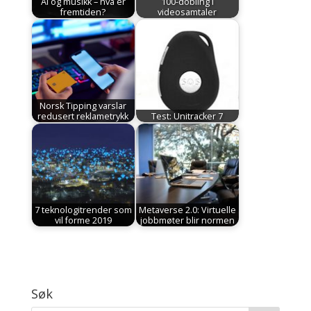
AI og musikk – hva er
100-dobling i
fremtiden?
videosamtaler
Norsk Tipping varslar
redusert reklametrykk
Test: Unitracker 7
7 teknologitrender som
Metaverse 2.0: Virtuelle
vil forme 2019
jobbmøter blir normen
Søk