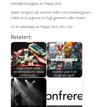
virkelighetsutgave av Flappy Bird.
Spillet fungerer på samme måte som mobilutgaven –
målet er å nagivere en fugl gjennom ulike hindre.
Se et videoklipp av Flappy Bird «IRL» her:
Relatert:
Lego-robot satte
verdensrekord - løste
Hvorfor Liker Folk
rubiks kube…
Originale Spill?