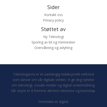
Sider
Kontakt oss
Privacy policy
Støttet av
Ny Teknologi
Sporing av bil og mennesker
Overvåkning og avlytting
Teknologia.no er et uavhengig redaksjonelt nettsted
som skriver om vår digitale verden. Vi gir deg nyheter
om teknologi, sosiale medier og digital underholdning.
Vår visjon er å fremme allmenn interesse og kunnskap.
Fremtiden er digital.