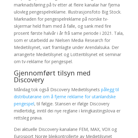
marknadsføring på tv etter at fleire kanalar har fjerna
ulovleg pengespelreklame. Illustrasjonsfoto Big Stock.
Marknaden for pengespelreklame på norske tv-
skjermar held fram med å falle, og sank med fire
prosent første halvår i år frå same periode i 2021. Tala,
som er utarbeidd av Nielsen Media Research for
Medietilsynet, vart framlagte under Arendalsuka. Der
arrangerte Medietilsynet og Lotteritilsynet eit seminar
om tv-reklame for pengespel.
Gjennomført tilsyn med
Discovery
Måndag tok også Discovery Medietilsynets
pålegg til
distributørane om å fjerne reklame for utanlandske
pengespel
, til følgje. Stansen er ifølge Discovery
midlertidig, inntil dei nye reglane i kringkastingslova er
rettsleg prøva.
Dei aktuelle Discovery-kanalane FEM, MAX, VOX og
Eurosport Norge bleikontrollerte av Medietilsynet