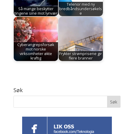
Telenor med ny
Så mange beskytter
bredbåndsundersøkels
tingene sine mot lynvær
e
Cyberangrepsforsøk
mot norske
virksomheter økte
Frykter strømprisene gir
kraftig
flere branner
Søk