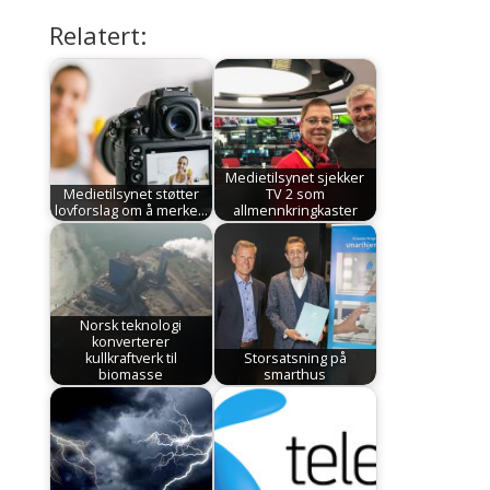
Relatert:
Medietilsynet sjekker
Medietilsynet støtter
TV 2 som
lovforslag om å merke…
allmennkringkaster
Norsk teknologi
konverterer
kullkraftverk til
Storsatsning på
biomasse
smarthus