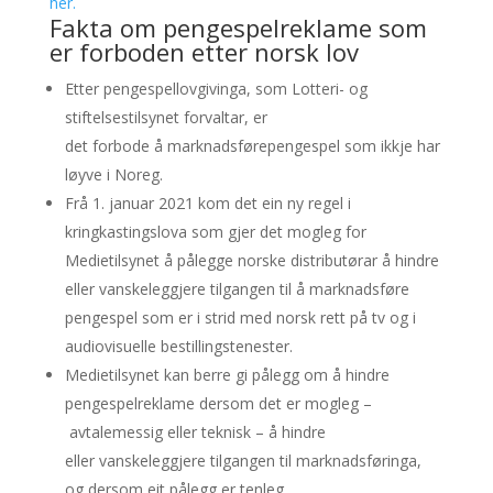
her.
Fakta om pengespelreklame som
er forboden etter norsk lov
Etter pengespellovgivinga, som Lotteri- og
stiftelsestilsynet forvaltar, er
det forbode å marknadsførepengespel som ikkje har
løyve i Noreg.
Frå 1. januar 2021 kom det ein ny regel i
kringkastingslova som gjer det mogleg for
Medietilsynet å pålegge norske distributørar å hindre
eller vanskeleggjere tilgangen til å marknadsføre
pengespel som er i strid med norsk rett på tv og i
audiovisuelle bestillingstenester.
Medietilsynet kan berre gi pålegg om å hindre
pengespelreklame dersom det er mogleg –
avtalemessig eller teknisk – å hindre
eller vanskeleggjere tilgangen til marknadsføringa,
og dersom eit pålegg er tenleg.