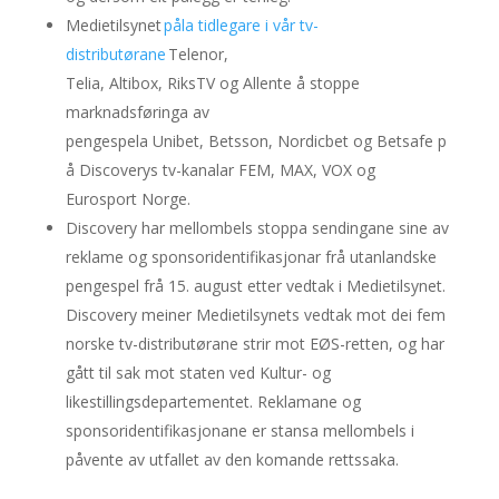
Medietilsynet
påla tidlegare i vår tv-
distributørane
Telenor,
Telia, Altibox, RiksTV og Allente å stoppe
marknadsføringa av
pengespela Unibet, Betsson, Nordicbet og Betsafe p
å Discoverys tv-kanalar FEM, MAX, VOX og
Eurosport Norge.
Discovery har mellombels stoppa sendingane sine av
reklame og sponsoridentifikasjonar frå utanlandske
pengespel frå 15. august etter vedtak i Medietilsynet.
Discovery meiner Medietilsynets vedtak mot dei fem
norske tv-distributørane strir mot EØS-retten, og har
gått til sak mot staten ved Kultur- og
likestillingsdepartementet. Reklamane og
sponsoridentifikasjonane er stansa mellombels i
påvente av utfallet av den komande rettssaka.