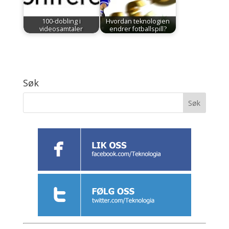
100-dobling i
Hvordan teknologien
videosamtaler
endrer fotballspill?
Søk