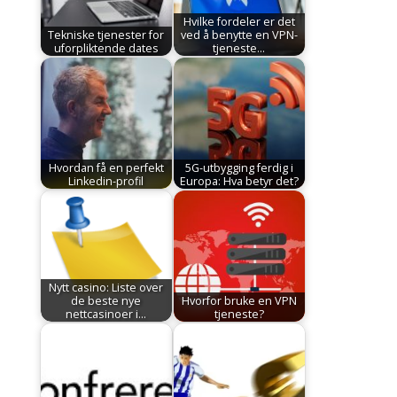
Hvilke fordeler er det
Tekniske tjenester for
ved å benytte en VPN-
uforpliktende dates
tjeneste…
Hvordan få en perfekt
5G-utbygging ferdig i
Linkedin-profil
Europa: Hva betyr det?
Nytt casino: Liste over
de beste nye
Hvorfor bruke en VPN
nettcasinoer i…
tjeneste?