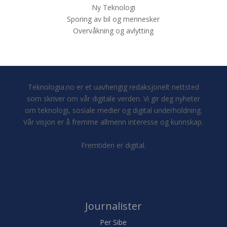
Ny Teknologi
Sporing av bil og mennesker
Overvåkning og avlytting
Teknologia.no er et uavhengig redaksjonelt nettsted
som skriver om vår digitale verden. Vi gir deg nyheter
om teknologi, sosiale medier og digital underholdning.
Vår visjon er å fremme allmenn interesse og kunnskap.
Fremtiden er digital.
Journalister
Per Sibe