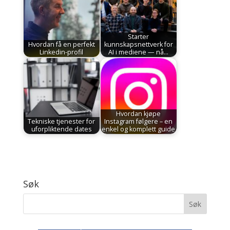
Starter
Hvordan få en perfekt
kunnskapsnettverk for
Linkedin-profil
AI i mediene — nå…
Hvordan kjøpe
Tekniske tjenester for
Instagram følgere – en
uforpliktende dates
enkel og komplett guide
Søk