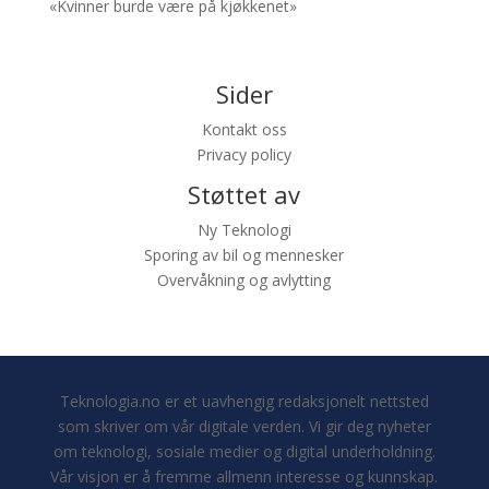
«Kvinner burde være på kjøkkenet»
Sider
Kontakt oss
Privacy policy
Støttet av
Ny Teknologi
Sporing av bil og mennesker
Overvåkning og avlytting
Teknologia.no er et uavhengig redaksjonelt nettsted
som skriver om vår digitale verden. Vi gir deg nyheter
om teknologi, sosiale medier og digital underholdning.
Vår visjon er å fremme allmenn interesse og kunnskap.