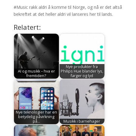
#Music rakk aldri å komme til Norge, og nå er det altså
bekreftet at det heller aldri vil lanseres her til lands.
Relatert:
Nye produkter fra
AI og musikk – hva er
Philips Hue blander lys,
fremtiden?
farger og lyd
Nye teknologier har en
betydelig påvirkning
på…
Musikk i barnehager