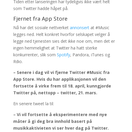
Tiden etter lanseringen har tydeligvis ikke vært helt
som Twitter hadde håpet på.
Fjernet fra App Store
Nå har det sosiale nettverket
annonsert
at #Music
legges ned. Helt konkret hvorfor selskapet velger å
legge ned tjenesten sies det ikke noe om, men det er
ingen hemmelighet at Twitter ha hatt sterke
konkurrenter, slik som
Spotify
, Pandora, iTunes og
Rdio.
– Senere i dag vil vi fjerne Twitter #Music fra
App Store. Hvis du har applikasjonen vil den
fortsette å virke frem til 18. april, kunngjorde
Twitter på, nettopp – twitter, 21. mars.
En senere tweet la til:
– Vi vil fortsette å eksperimentere med nye
måter å gi deg bra innhold basert på
musikkaktivieten vi ser hver dag på Twitter.