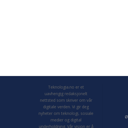
Teknologia.no er et
uavhengig redaksjonelt
nettsted som skriver om vår
digitale verden. Vi gir deg
nyheter om teknologi, sosiale
Ø
medier og digital
underholdning. Vår visjon er å