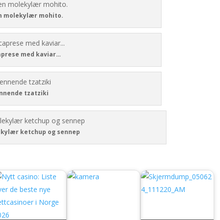
en molekylær mohito.
caprese med kaviar…
nnende tzatziki
kylær ketchup og sennep