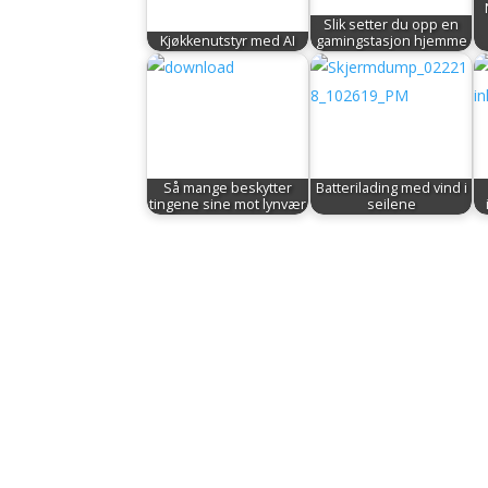
Slik setter du opp en
Kjøkkenutstyr med AI
gamingstasjon hjemme
Så mange beskytter
Batterilading med vind i
tingene sine mot lynvær
seilene