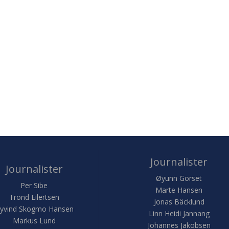
Journalister
Journalister
Øyunn Gorset
Per Sibe
Marte Hansen
Trond Eilertsen
Jonas Bäcklund
yvind Skogmo Hansen
Linn Heidi Jannang
Markus Lund
Johannes Jakobsen