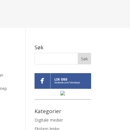
Søk
an
d
nnep
Kategorier
Digitale medier
Ekstern lenke