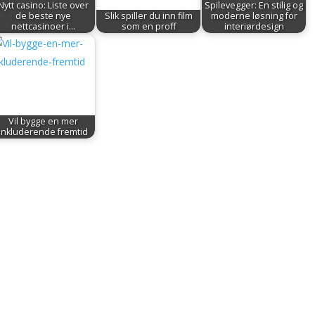
Nytt casino: Liste over
Spilevegger: En stilig og
de beste nye
Slik spiller du inn film
moderne løsning for
nettcasinoer i…
som en proff
interiørdesign
Vil bygge en mer
inkluderende fremtid