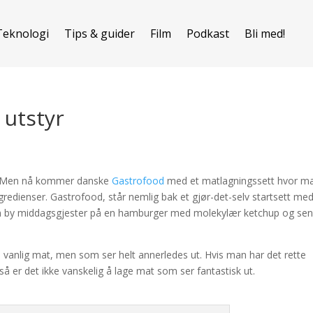
Teknologi
Tips & guider
Film
Podkast
Bli med!
utstyr
da. Men nå kommer danske
Gastrofood
med et matlagningssett hvor m
gredienser. Gastrofood, står nemlig bak et gjør-det-selv startsett me
 kan by middagsgjester på en hamburger med molekylær ketchup og se
anlig mat, men som ser helt annerledes ut. Hvis man har det rette
så er det ikke vanskelig å lage mat som ser fantastisk ut.