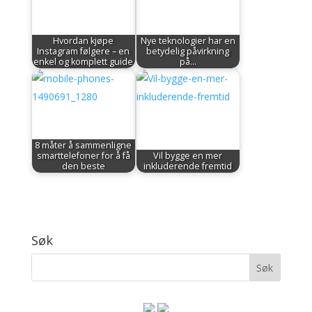
Hvordan kjøpe
Nye teknologier har en
Instagram følgere – en
betydelig påvirkning
enkel og komplett guide
på…
8 måter å sammenligne
smarttelefoner for å få
Vil bygge en mer
den beste
inkluderende fremtid
Søk