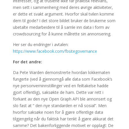
interesser, og at truslene ikke får praktisk relevans,
men sett i sammenheng med deres øvrige aktiviteter,
er dette et svakt argument. Hvorfor skal tvilen komme
dem til gode? I det store bildet bruker de brukerne som
ubetalte medarbeidere til å samle inn data i form av
crowdsourcing for å kunne målrette sin annonsering.
Her ser du endringer i avtalen:
https://www.facebook.com/fbsitegovernance
For det andre:
Da Pete Warden demonstrerte hvordan lokkematen
fungerte (ved å gjennomgå alle data som Facebook’s
nye personverninnstillinger ved en feiltakelse hadde
gjort offentlig), saksøkte de ham. Dette var rett i
forkant av den nye Open Graph API ble annonsert og
slo fast at ” den nye standarden er nå sosial”. Men
hvorfor saksøke noen for å gjøre offentlige data
tilgjengelig når du faktisk har tenkt å gjøre akkurat det
samme? Det bakenforliggende motivet er opplagt: De