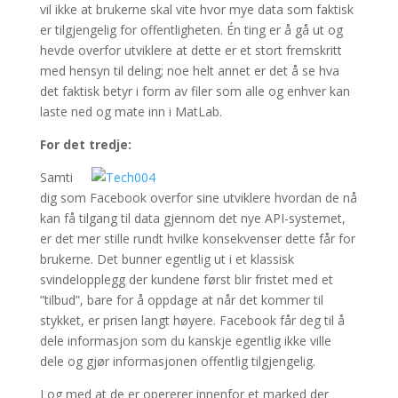
vil ikke at brukerne skal vite hvor mye data som faktisk
er tilgjengelig for offentligheten. Én ting er å gå ut og
hevde overfor utviklere at dette er et stort fremskritt
med hensyn til deling; noe helt annet er det å se hva
det faktisk betyr i form av filer som alle og enhver kan
laste ned og mate inn i MatLab.
For det tredje:
Samti
dig som Facebook overfor sine utviklere hvordan de nå
kan få tilgang til data gjennom det nye API-systemet,
er det mer stille rundt hvilke konsekvenser dette får for
brukerne. Det bunner egentlig ut i et klassisk
svindelopplegg der kundene først blir fristet med et
”tilbud”, bare for å oppdage at når det kommer til
stykket, er prisen langt høyere. Facebook får deg til å
dele informasjon som du kanskje egentlig ikke ville
dele og gjør informasjonen offentlig tilgjengelig.
I og med at de er opererer innenfor et marked der