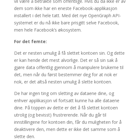
vil være å betrakte som offentlige. Hvis du da ikke er av
dem som ikke har en eneste Facebook-applikasjon
installert i det hele tatt. Med det nye OpenGraph API-
systemet er du nå ikke bare prisgitt selve Facebook,
men hele Facebook’s økosystem.
For det femte:
Det er nesten umulig å få slettet kontoen sin. Og dette
er kan hende det mest alvorlige. Det er så sin sak å
gjøre data offentlig gjennom å manipulere brukerne til
det, men når du først bestemmer deg for at nok er
nok, er det altså nesten umulig å slette kontoen.
De har ingen ting om sletting av dataene dine, og
enhver applikasjon vil fortsatt kunne ha alle dataene
dine. På toppen av dette er det å få slettet kontoen
utrolig (og bevisst) frustrerende. Når du går til
innstillingene for kontoen din, får du muligheten for å
deaktivere den, men dette er ikke det samme som å
slette den.