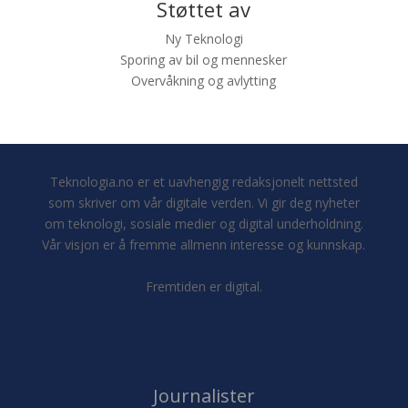
Støttet av
Ny Teknologi
Sporing av bil og mennesker
Overvåkning og avlytting
Teknologia.no er et uavhengig redaksjonelt nettsted
som skriver om vår digitale verden. Vi gir deg nyheter
om teknologi, sosiale medier og digital underholdning.
Vår visjon er å fremme allmenn interesse og kunnskap.
Fremtiden er digital.
Journalister