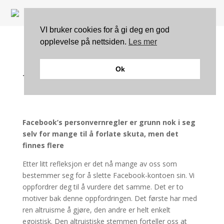
VI bruker cookies for å gi deg en god
opplevelse på nettsiden.
Les mer
Fem gode grunner til å
Ok
forlate Facebook
Facebook’s personvernregler er grunn nok i seg
selv for mange til å forlate skuta, men det
finnes flere
Etter litt refleksjon er det nå mange av oss som
bestemmer seg for å slette Facebook-kontoen sin. Vi
oppfordrer deg til å vurdere det samme. Det er to
motiver bak denne oppfordringen. Det første har med
ren altruisme å gjøre, den andre er helt enkelt
egoistisk. Den altruistiske stemmen forteller oss at