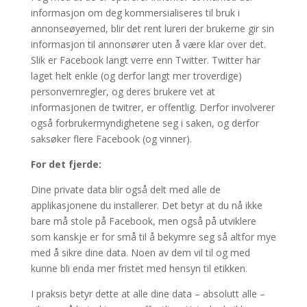
informasjon om deg kommersialiseres til bruk i
annonseøyemed, blir det rent lureri der brukerne gir sin
informasjon til annonsører uten å være klar over det.
Slik er Facebook langt verre enn Twitter. Twitter har
laget helt enkle (og derfor langt mer troverdige)
personvernregler, og deres brukere vet at
informasjonen de twitrer, er offentlig. Derfor involverer
også forbrukermyndighetene seg i saken, og derfor
saksøker flere Facebook (og vinner).
For det fjerde:
Dine private data blir også delt med alle de
applikasjonene du installerer. Det betyr at du nå ikke
bare må stole på Facebook, men også på utviklere
som kanskje er for små til å bekymre seg så altfor mye
med å sikre dine data. Noen av dem vil til og med
kunne bli enda mer fristet med hensyn til etikken.
I praksis betyr dette at alle dine data – absolutt alle –