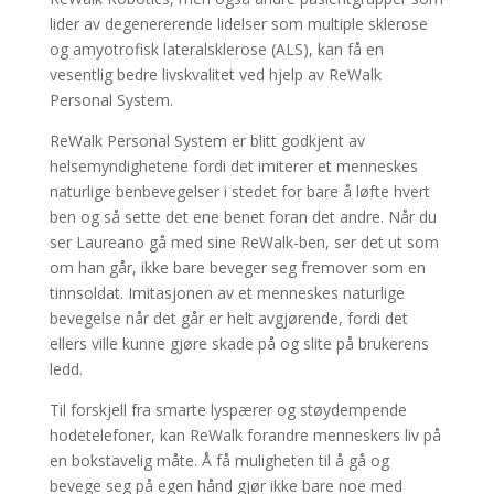
lider av degenererende lidelser som multiple sklerose
og amyotrofisk lateralsklerose (ALS), kan få en
vesentlig bedre livskvalitet ved hjelp av ReWalk
Personal System.
ReWalk Personal System er blitt godkjent av
helsemyndighetene fordi det imiterer et menneskes
naturlige benbevegelser i stedet for bare å løfte hvert
ben og så sette det ene benet foran det andre. Når du
ser Laureano gå med sine ReWalk-ben, ser det ut som
om han går, ikke bare beveger seg fremover som en
tinnsoldat. Imitasjonen av et menneskes naturlige
bevegelse når det går er helt avgjørende, fordi det
ellers ville kunne gjøre skade på og slite på brukerens
ledd.
Til forskjell fra smarte lyspærer og støydempende
hodetelefoner, kan ReWalk forandre menneskers liv på
en bokstavelig måte. Å få muligheten til å gå og
bevege seg på egen hånd gjør ikke bare noe med