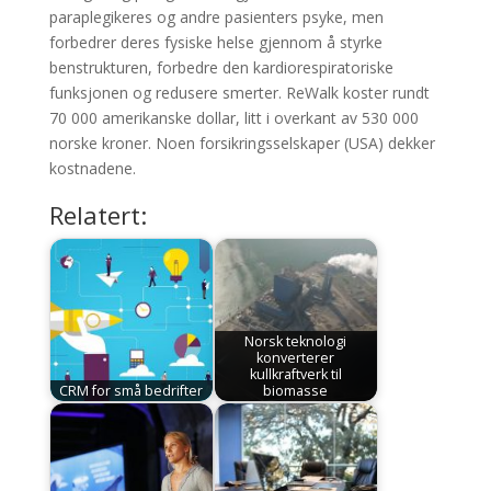
paraplegikeres og andre pasienters psyke, men
forbedrer deres fysiske helse gjennom å styrke
benstrukturen, forbedre den kardiorespiratoriske
funksjonen og redusere smerter. ReWalk koster rundt
70 000 amerikanske dollar, litt i overkant av 530 000
norske kroner. Noen forsikringsselskaper (USA) dekker
kostnadene.
Relatert:
Norsk teknologi
konverterer
kullkraftverk til
CRM for små bedrifter
biomasse