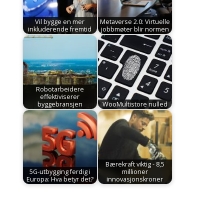
Vil bygge en mer
Metaverse 2.0: Virtuelle
inkluderende fremtid
jobbmøter blir normen
Robotarbeidere
effektiviserer
byggebransjen
WooMultistore nulled
Bærekraft viktig - 8,5
5G-utbygging ferdig i
millioner
Europa: Hva betyr det?
innovasjonskroner