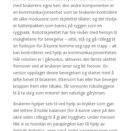
med brukerens egne ben; den andre komponenten er
en kommunikasjonsenhet som lar brukeren kontrollere
de ulike modusene som skjelettet tillater; og det tredje
er batteripakken som bæres på ryggen som en
ryggsekk. Robotskjelettet har fire nivåer med hensyn til
mulighetene for bevegelse – sitte, stå og gå i tillegg til
en funksjon for å kunne komme seg opp en trapp – alt
kan kontrolleres ved hjelp av kommunikasjonsenheten.
Når roboten er i gåmodus, aktiveres det første skrittet
fremover ved at brukeren lener seg litt forover. En
sensor oppdager denne bevegelsen og starter med å
løfte benet til brukeren. Ettersom han eller hun beveger
kroppen frem eller tilbake, får sensoren robotleggene
til å ta steg som imiterer den naturlige gårytmen.
Brukeren hjelper selv til ved hjelp av krykker som gjør
det lettere å holde balansen (for å kunne være på den
sikre siden i tillegg til å gi økt trygghet). Under messen
fikk vi se hvordan en paraplegiker kan få hjelp av
ReWalk Robotics, men også andre pasientgrupper som