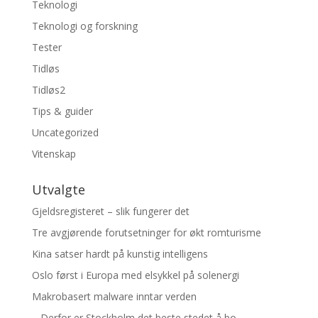
Teknologi
Teknologi og forskning
Tester
Tidløs
Tidløs2
Tips & guider
Uncategorized
Vitenskap
Utvalgte
Gjeldsregisteret – slik fungerer det
Tre avgjørende forutsetninger for økt romturisme
Kina satser hardt på kunstig intelligens
Oslo først i Europa med elsykkel på solenergi
Makrobasert malware inntar verden
– Derfor er Stockholm det beste stedet å bo