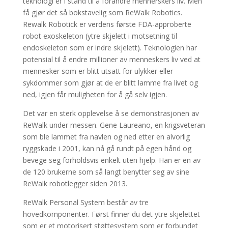
teknologi er i stand til å forandre mennerskers liv. Men
få gjør det så bokstavelig som ReWalk Robotics.
Rewalk Robotick er verdens første FDA-approberte
robot exoskeleton (ytre skjelett i motsetning til
endoskeleton som er indre skjelett). Teknologien har
potensial til å endre millioner av menneskers liv ved at
mennesker som er blitt utsatt for ulykker eller
sykdommer som gjør at de er blitt lamme fra livet og
ned, igjen får muligheten for å gå selv igjen.
Det var en sterk opplevelse å se demonstrasjonen av
ReWalk under messen. Gene Laureano, en krigsveteran
som ble lammet fra navlen og ned etter en alvorlig
ryggskade i 2001, kan nå gå rundt på egen hånd og
bevege seg forholdsvis enkelt uten hjelp. Han er en av
de 120 brukerne som så langt benytter seg av sine
ReWalk robotlegger siden 2013.
ReWalk Personal System består av tre
hovedkomponenter. Først finner du det ytre skjelettet
som er et motorisert støttesystem som er forbundet