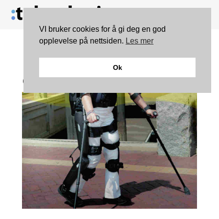
VI bruker cookies for å gi deg en god
opplevelse på nettsiden.
Les mer
ReWalk Personal System
Ok
er ikke science fiction