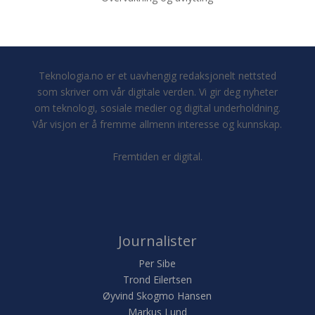
Teknologia.no er et uavhengig redaksjonelt nettsted
som skriver om vår digitale verden. Vi gir deg nyheter
om teknologi, sosiale medier og digital underholdning.
Vår visjon er å fremme allmenn interesse og kunnskap.
Fremtiden er digital.
Journalister
Per Sibe
Trond Eilertsen
Øyvind Skogmo Hansen
Markus Lund