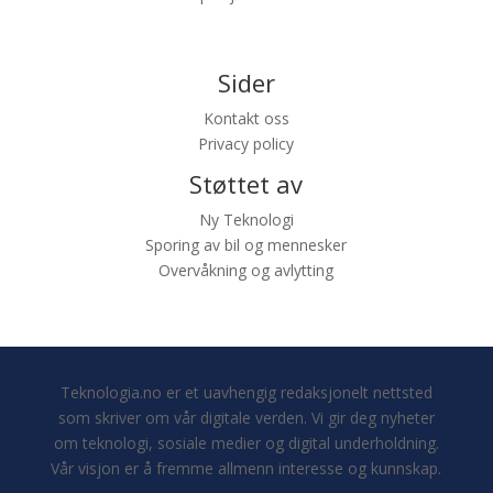
Sider
Kontakt oss
Privacy policy
Støttet av
Ny Teknologi
Sporing av bil og mennesker
Overvåkning og avlytting
Teknologia.no er et uavhengig redaksjonelt nettsted
som skriver om vår digitale verden. Vi gir deg nyheter
om teknologi, sosiale medier og digital underholdning.
Vår visjon er å fremme allmenn interesse og kunnskap.