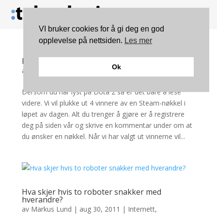
VI bruker cookies for å gi deg en god
opplevelse på nettsiden.
Les mer
Konkurranse: Lyst på DOTA2?
Ok
av
Einar Holten
|
des 6, 2012
|
Spill
Dersom du har lyst på Dota 2 så er det bare å lese
videre. Vi vil plukke ut 4 vinnere av en Steam-nøkkel i
løpet av dagen. Alt du trenger å gjøre er å registrere
deg på siden vår og skrive en kommentar under om at
du ønsker en nøkkel. Når vi har valgt ut vinnerne vil...
Hva skjer hvis to roboter snakker med
hverandre?
av
Markus Lund
|
aug 30, 2011
|
Internett
,