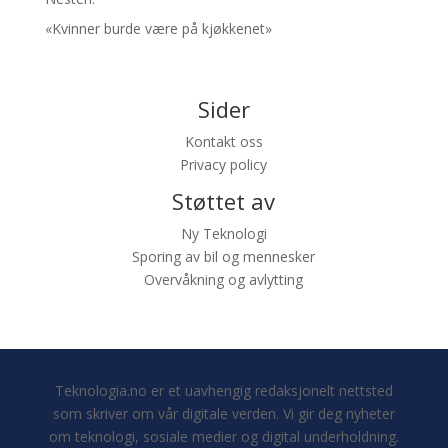
«Kvinner burde være på kjøkkenet»
Sider
Kontakt oss
Privacy policy
Støttet av
Ny Teknologi
Sporing av bil og mennesker
Overvåkning og avlytting
Teknologia.no er et uavhengig redaksjonelt nettsted
som skriver om vår digitale verden. Vi gir deg nyheter
om teknologi, sosiale medier og digital underholdning.