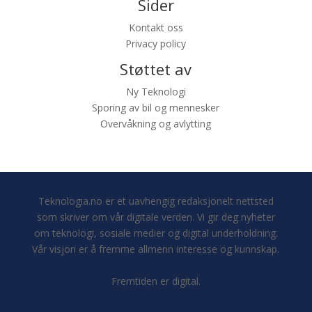
Sider
Kontakt oss
Privacy policy
Støttet av
Ny Teknologi
Sporing av bil og mennesker
Overvåkning og avlytting
Teknologia.no er et uavhengig redaksjonelt nettsted
som skriver om vår digitale verden. Vi gir deg nyheter
om teknologi, sosiale medier og digital underholdning.
Vår visjon er å fremme allmenn interesse og kunnskap.
Fremtiden er digital.