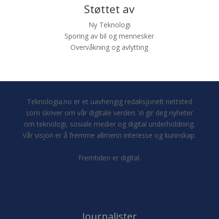
Støttet av
Ny Teknologi
Sporing av bil og mennesker
Overvåkning og avlytting
Teknologia.no er et uavhengig redaksjonelt nettsted
som skriver om vår digitale verden. Vi gir deg nyheter
om teknologi, sosiale medier og digital underholdning.
Vår visjon er å fremme allmenn interesse og kunnskap.
Fremtiden er digital.
Journalister